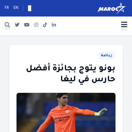
FR
EN
رياضة
بونو يتوج بجائزة أفضل
حارس في ليغا