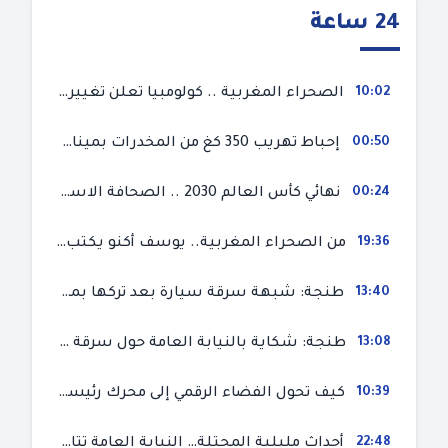
24 ساعة
10:02
الصحراء المغربية .. كولومبيا تعلن تغييرا في موقفها وتعترف بسيادة المغرب على صحرائه
00:50
إحباط تهريب 350 كغ من المخدرات بميناء طنجة المتوسط
00:24
نهائي كأس العالم 2030 .. الصحافة الاسبانية قلقة من حسم الملف لصالح المغرب و”تتهم رئيس الفيفا”
19:36
من الصحراء المغربية.. يوسف أكنو يكتب عن أزمة سبتة المحتلة ويؤكد ان الهجرة السرية ليست حلا وبناء الوطن هو الخيار الأفضل
13:40
طنجة: شبهة سرقة سيارة بعد تركها بمحل ميكانيك للإصلاح
13:08
طنجة: شكاية بالنيابة العامة حول سرقة سيارة تركها صاحبها بمحل ميكانيك للإصلاح
10:39
كيف تحول الفضاء الرقمي إلى محرك رئيسي لأحداث الهجرة في سبتة؟
22:48
أحداث مليلية المحتلة… النيابة العامة تتابع 50 متورطا في محاولة اقتحام السياح الحدودي بتهم ثقيلة