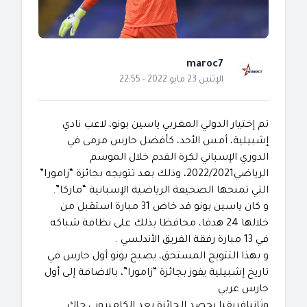
maroc7
الإثنين 23 مايو 2022 - 22:55
تم إختيار الدولي المغربي ياسين بونو، لاعب نادي
إشبيلية، أمس الأحد، كأفضل حارس مرمى في
الدوري الإسباني لكرة القدم خلال الموسم
الرياضي2022/2021، وذلك بعد تتويجه بجائزة “زامورا”
التي تمنحها الصحيفة الرياضية الإسبانية “ماركا”.
و كان ياسين بونو قد خاض 31 مبارة استقبل من
خلالها 24 هدفا، محافظا بذلك على نظافة شباكه
في 13 مبارة رفقة الفريق الأندلسي .
و بهذا التتويج المستحق، يصبح بونو أول حارس في
تاريخ إشبيلية يفوز بجائزة “زامورا”، بالاضافة إلى أول
حارس عربي
وثانيإفريقيا يحصد الجائزة بعد الكاميروني جاك