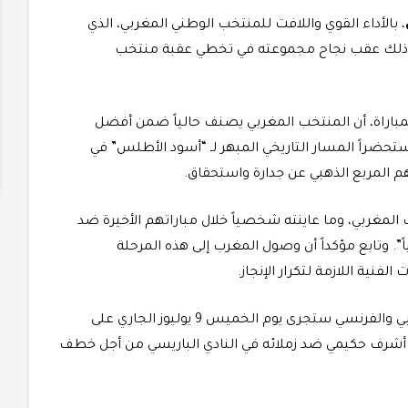
، بالأداء القوي واللافت للمنتخب الوطني المغربي، الذي
ه “الديكة” في دور ربع نهائي كأس العالم 2026، وذلك عقب نجاح مجموعته في تخطي عقبة منتخب
اراة، أن المنتخب المغربي يصنف حالياً ضمن أفضل
حضراً المسار التاريخي المبهر لـ “أسود الأطلس” في
م المربع الذهبي عن جدارة واستحقاق.
لمغربي، وما عاينته شخصياً خلال مباراتهم الأخيرة ضد
ً”. وتابع مؤكداً أن وصول المغرب إلى هذه المرحلة
فنية اللازمة لتكرار الإنجاز.
​يشار إلى أن القمة النارية المرتقبة بين المنتخبين المغربي والفرنسي ستجرى يوم الخميس 9 يوليوز الجاري على
شرف حكيمي ضد زملائه في النادي الباريسي من أجل خطف