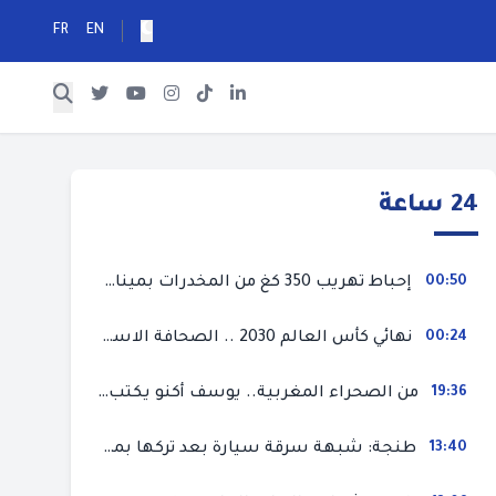
FR
EN
24 ساعة
00:50
إحباط تهريب 350 كغ من المخدرات بميناء طنجة المتوسط
00:24
نهائي كأس العالم 2030 .. الصحافة الاسبانية قلقة من حسم الملف لصالح المغرب و”تتهم رئيس الفيفا”
19:36
من الصحراء المغربية.. يوسف أكنو يكتب عن أزمة سبتة المحتلة ويؤكد ان الهجرة السرية ليست حلا وبناء الوطن هو الخيار الأفضل
13:40
طنجة: شبهة سرقة سيارة بعد تركها بمحل ميكانيك للإصلاح