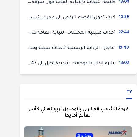
13:08
طنجة: شكاية بالنيابة العامة حول سرقة سيارة تركها صاحبها بمحل ميكانيك للإصلاح
10:39
كيف تحول الفضاء الرقمي إلى محرك رئيسي لأحداث الهجرة في سبتة؟
22:48
أحداث مليلية المحتلة… النيابة العامة تتابع 50 متورطا في محاولة اقتحام السياح الحدودي بتهم ثقيلة
19:40
عاجل : الرواية الرسمية لأحداث سبتة ومليلية المحتلتين (وزارة الداخلية)
13:02
نشرة إنذارية: موجة حر شديدة تصل إلى 47 درجة بمختلف مناطق المغرب
TV
فرحة الشعب المغربي بالوصول لربع نهائي كأس
العالم أمريكا