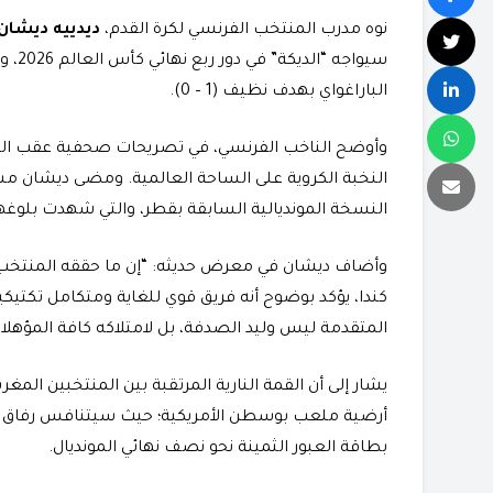
​نوه مدرب المنتخب الفرنسي لكرة القدم،
ديدييه ديشان
سيواج
الباراغواي بهدف نظيف (1 – 0).
​وأوضح الناخب الفرنسي، في تصريحات صحفية عقب المب
النخبة الكروية على الساحة العالمية. ومضى ديشان مست
النسخة المونديالية السابقة بقطر، والتي شهدت بلوغه
​وأضاف ديشان في معرض حديثه: “إن ما حققه المنتخب ا
كندا، يؤكد بوضوح أنه فريق قوي للغاية ومتكامل تكتيكيا
المتقدمة ليس وليد الصدفة، بل لامتلاكه كافة المؤهلات ال
أرضية ملعب بوسطن الأمريكية؛ حيث سيتنافس رفاق أ
بطاقة العبور الثمينة نحو نصف نهائي المونديال.