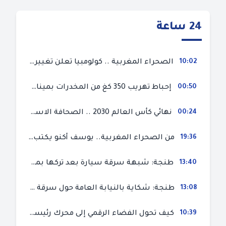
24 ساعة
10:02
الصحراء المغربية .. كولومبيا تعلن تغييرا في موقفها وتعترف بسيادة المغرب على صحرائه
00:50
إحباط تهريب 350 كغ من المخدرات بميناء طنجة المتوسط
00:24
نهائي كأس العالم 2030 .. الصحافة الاسبانية قلقة من حسم الملف لصالح المغرب و”تتهم رئيس الفيفا”
19:36
من الصحراء المغربية.. يوسف أكنو يكتب عن أزمة سبتة المحتلة ويؤكد ان الهجرة السرية ليست حلا وبناء الوطن هو الخيار الأفضل
13:40
طنجة: شبهة سرقة سيارة بعد تركها بمحل ميكانيك للإصلاح
13:08
طنجة: شكاية بالنيابة العامة حول سرقة سيارة تركها صاحبها بمحل ميكانيك للإصلاح
10:39
كيف تحول الفضاء الرقمي إلى محرك رئيسي لأحداث الهجرة في سبتة؟