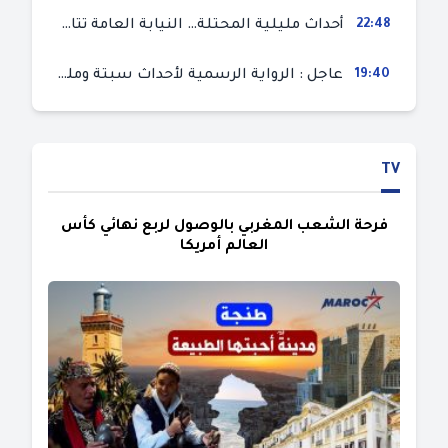
22:48
أحداث مليلية المحتلة… النيابة العامة تتابع 50 متورطا في محاولة اقتحام السياح الحدودي بتهم ثقيلة
19:40
عاجل : الرواية الرسمية لأحداث سبتة ومليلية المحتلتين (وزارة الداخلية)
TV
فرحة الشعب المغربي بالوصول لربع نهائي كأس
العالم أمريكا