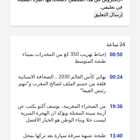
ي تعليقي.
ة
إحباط تهريب 350 كغ من المخدرات بميناء
00:5
طنجة المتوسط
نهائي كأس العالم 2030 .. الصحافة الاسبانية
00:2
قلقة من حسم الملف لصالح المغرب و”تتهم
رئيس الفيفا”
من الصحراء المغربية.. يوسف أكنو يكتب عن
19:3
أزمة سبتة المحتلة ويؤكد ان الهجرة السرية
ليست حلا وبناء الوطن هو الخيار الأفضل
طنجة: شبهة سرقة سيارة بعد تركها بمحل
13:4