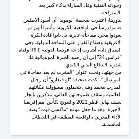
ودته التقنية وقاد المباراة بذكاء كبير بعد
استراحة.
بدورها، اعتبرت صحيفة “لوموند” أن أسود الأطلس
موا درساً في الواقعية الكروية، وأثبتوا أنهم لم
ودوا مجرد مفاجأة عابرة، بل باتوا قادة الكرة
إفريقية وصناع القرار على الساحة الدولية. وفي
السياق ذاته، أشارت إذاعة فرنسا الدولية (RFI) وقناة
“فرانس 24” إلى أن رصيد الخبرة المونديالية فك
رة الاندفاع البدني الكندي.
من جهتها، وتحت عنوان “المغرب لم يعد مفاجأة في
مونديال”، أكدت صحيفة “لو فيغارو” أن رجال
لمدرب محمد وهبي يتحملون مسؤولية مكانتهم
لعالمية وسقف طموحاتهم العالي، مذكرين بإنجاز
نصف نهائي قطر 2022 والتتويج بكأس أمم إفريقيا
لأخيرة، وهو ما جعل موقع “ماكسي فوت” يصف
أداء المغربي بالواقعية المطلقة في اللحظات
لحاسمـة.