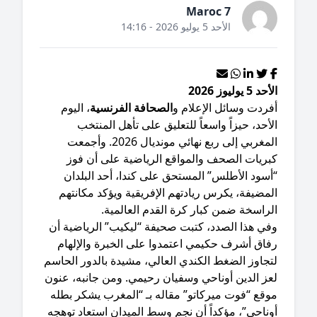
Maroc 7
الأحد 5 يوليو 2026 - 14:16
د 5 يوليوز 2026
فردت وسائل الإعلام و
الصحافة الفرنسية
، اليوم
أحد، حيزاً واسعاً للتعليق على تأهل المنتخب
المغربي إلى ربع نهائي مونديال 2026. وأجمعت
بريات الصحف والمواقع الرياضية على أن فوز
أسود الأطلس” المستحق على كندا، أحد البلدان
مضيفة، يكرس ريادتهم الإفريقية ويؤكد مكانتهم
راسخة ضمن كبار كرة القدم العالمية.
وفي هذا الصدد، كتبت صحيفة “ليكيب” الرياضية أن
فاق أشرف حكيمي اعتمدوا على الخبرة والإلهام
تجاوز الضغط الكندي العالي، مشيدة بالدور الحاسم
عز الدين أوناحي وسفيان رحيمي. ومن جانبه، عنون
وقع “فوت ميركاتو” مقاله بـ “المغرب يشكر بطله
ناحي”، مؤكداً أن نجم وسط الميدان استعاد توهجه