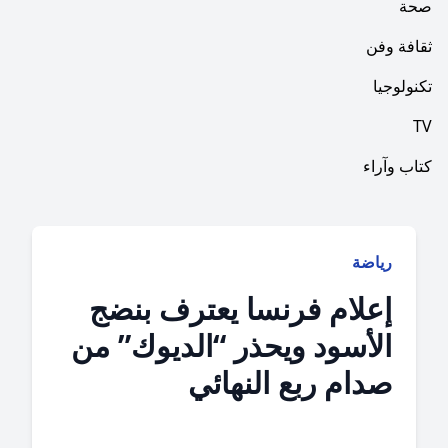
فن
ا
راء
ياضة
علام فرنسا يعترف بنضج
لأسود ويحذر “الديوك” من
دام ربع النهائي