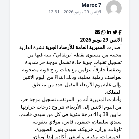
Maroc 7
الإثنين 29 يونيو 2026 - 12:31
نين 29 يونيو 2026
أصدرت
المديرية العامة للأرصاد الجوية
نشرة إنذارية
حينة من مستوى يقظة “برتقالي”، تنبه فيها من
سجيل تقلبات جوية حادة تشمل موجة حر شديدة
قساً حارقاً، تتزامن مع هبات رياح قوية مصحوبة
واصف رملية محلية، وذلك ابتداءً من اليوم الاثنين
لى غاية يوم الأربعاء المقبل بعدد من مناطق
مملكة.
وأفادت المديرية أنه من المرتقب تسجيل موجة حر،
 اليوم الاثنين إلى الأربعاء، تتراوح درجات حرارتها
ما بين 38 و41 درجة مئوية في كل من سيدي قاسم،
يدي سليمان، خنيفرة، فاس، مولاي يعقوب،
ونات، وزان، خريبكة، سيدي بنور، الصويرة،
خميسات، مكناس، آسفي، أكادير إيدا أوتنان،