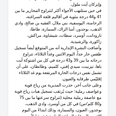
إنزكان آيت ملول.
ي حين ستلتهب الأجواء أكثر لتتراوح المحارير ما بين
41 و44 درجة مئوية في أقاليم قلعة السراغنة،
رحامنة، اليوسفية، بني ملال، الفقيه بن صالح، وادي
ذهب، بوجدور، آسا الزاك، السمارة، طاطا،
ارودانت، أوسرد، سطات، شيشاوة، مراكش،
كورة، والرشيدية.
أضافت النشرة الإنذارية أنه من المتوقع أيضاً تسجيل
س حار جداً، اليوم الاثنين وغداً الثلاثاء، تتراوح
درجاته ما بين 39 و43 درجة في كل من اشتوكة آيت
اها، تيزنيت، سيدي إفني، كلميم، وطانطان، على أن
مل نفس درجات الحارة المرتفعة يوم غد الثلاثاء
ليْمي طرفاية والعيون.
وعلى جانب آخر، حذرت المديرية من رياح قوية
عواصف رملية؛ حيث يُرتقب تسجيل هبات رياح قوية
مع عاصفة رملية محلية (تتراوح سرعتها ما بين 75
و80 كلم/س) في كل من أوسرد، وادي الذهب،
جدور، العيون، والسمارة، وذلك ابتداءً من اليوم