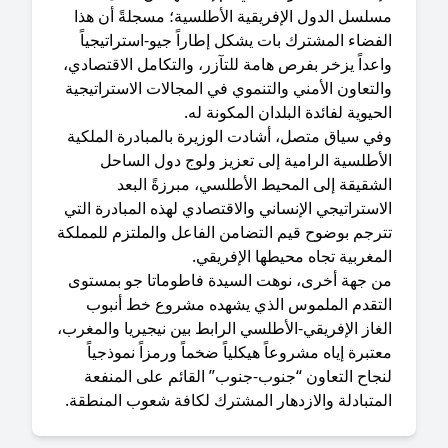
سلسل الدول الإفريقية الأطلسية؛ مسجلةً أن هذا
فضاء المشترك بات يشكل إطاراً جيو-استراتيجياً
عداً يزخر بفرص هامة للتآزر، والتكامل الاقتصادي،
لتعاون الأمني والتنموي في المجالات الاستراتيجية
حيوية لفائدة البلدان المكونة له.
في سياق متصل، أشادت الوزيرة بالمبادرة الملكية
أطلسية الرامية إلى تعزيز ولوج دول الساحل
شقيقة إلى المحيط الأطلسي، مبرزةً البعد
استراتيجي الإنساني والاقتصادي لهذه المبادرة التي
ترجم بوضوح قيم التضامن الفاعل والملتزم للمملكة
مغربية تجاه محيطها الإفريقي.
من جهة أخرى، نوهت السيدة فاطوماتا جو بمستوى
لتقدم الملموس الذي يشهده مشروع خط أنبوب
غاز الإفريقي-الأطلسي الرابط بين نيجيريا والمغرب،
تبرة إياه مشروعاً هيكلياً ضخماً ورمزاً نموذجياً
نجاح التعاون “جنوب-جنوب” القائم على المنفعة
متبادلة والازدهار المشترك لكافة شعوب المنطقة.