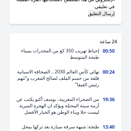
ي تعليقي.
ة
إحباط تهريب 350 كغ من المخدرات بميناء
00:5
طنجة المتوسط
نهائي كأس العالم 2030 .. الصحافة الاسبانية
00:2
قلقة من حسم الملف لصالح المغرب و”تتهم
رئيس الفيفا”
من الصحراء المغربية.. يوسف أكنو يكتب عن
19:3
أزمة سبتة المحتلة ويؤكد ان الهجرة السرية
ليست حلا وبناء الوطن هو الخيار الأفضل
طنجة: شبهة سرقة سيارة بعد تركها بمحل
13:4