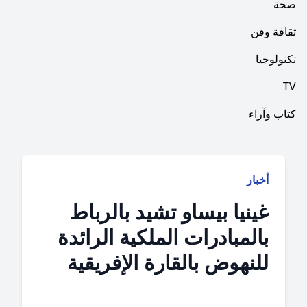
فن
ا
راء
بار
ينيا بيساو تشيد بالرباط
المبادرات الملكية الرائدة
لنهوض بالقارة الإفريقية