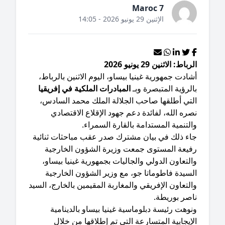
Maroc 7
الإثنين 29 يونيو 2026 - 14:05
باط: الاثنين 29 يونيو 2026
شادت جمهورية غينيا بيساو، اليوم الاثنين بالرباط،
لرؤية المتبصرة وبـ
المبادرات الملكية في إفريقيا
لتي أطلقها صاحب الجلالة الملك محمد السادس،
ره الله، لفائدة دعم جهود الإقلاع الاقتصادي
لتنمية المستدامة بالقارة السمراء.
جاء ذلك في بيان مشترك صدر عقب مباحثات ثنائية
فيعة المستوى جمعت وزيرة الشؤون الخارجية
لتعاون الدولي والجاليات بجمهورية غينيا بيساو،
لسيدة فاطوماتا جو، مع وزير الشؤون الخارجية
لتعاون الإفريقي والمغاربة المقيمين بالخارج، السيد
اصر بوريطة.
نوهت رئيسة دبلوماسية غينيا بيساو بالدينامية
إيجابية المتسارعة التي تم إطلاقها من خلال