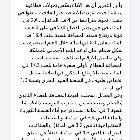
أبرز التقرير أن هذا الأداء يعكس تحولات قطاعية
باينة؛ حيث شهدت الأنشطة غير الفلاحية تباطؤاً في
منحنى نموها متراجعةً من 4 في المائة إلى 2.6 في
لمائة، في حين بصم القطاع الفلاحي على انتعاشة
قوية بارتفاع قيمته المضافة بنسبة بلغت 18.4 في
المائة مقابل 8.1 في المائة خلال العام المنصرم، مما
كل صمام أمان لدعم النمو الإجمالي للمملكة.
وفي تفاصيل الأرقام القطاعية، سجلت القيمة
المضافة للقطاع الأولي طفرة هامة بلغت 17.3 في
مائة، نتيجة الارتفاع المذكور في الفلاحة مقابل
انخفاض طفيف في أنشطة الصيد البحري بنسبة 1.9
 المائة.
في المقابل، سجلت القيمة المضافة للقطاع الثانوي
بالحجم ومصححة من التغيرات الموسمية) انكماشاً
بنسبة 1 في المائة؛ بسب تراجع أداء أنشطة الكهرباء
والماء (ناقص 3.4 في المائة)، والصناعات
الاستخراجية (ناقص 3.2 في المائة)، والصناعات
التحويلية (ناقص 1.3 في المائة)، فضلاً عن تباطؤ