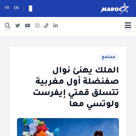
FR
EN
مجتمع
الملك يهنئ نوال
صفنضلة أول مغربية
تتسلق قمتي إيفرست
ولوتسي معا