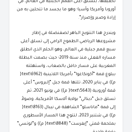
تحقيقها، بتسلق أعلى القمم الجبلية في العالم، في
أوروبا وأمريكا وآسيا؛ وهو ما يجسد ما تتحلين به من
إرادة وصبر وإصرار”.
​ويندرج هذا التتويج الباهر لصفنضلة في إطار
مشروعها الرياضي الطموح الرامي إلى تسلق أعلى
سبع قمم جبلية في العالم، وهو الحلم الذي انطلق
مساره الفعلي منذ سنة 2019؛ حيث بصمت البطلة
المغربية على مسار حافل بالصعاب، واستهلته
ببلوغ قمة “أكونكاغوا” بأمريكا اللاتينية (6962\text{
م}) في يناير 2020، تلتها قمة جبل “إلبروس” أعلى
قمة أوروبية (5643\text{ م}) في يونيو 2021، ثم
تسلق جبل “دينالي” بولاية ألاسكا الأمريكية، وصولاً
إلى قمة “ماناسلو” الشاهقة في نيبال (8163\text{
م}) في شتنبر 2023، لتتوج هذا المسار الأسطوري
بملحمة قمتي “إيفرست” (8848\text{ م}) و”لوتسي”