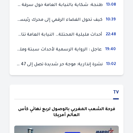
13:08
طنجة: شكاية بالنيابة العامة حول سرقة سيارة تركها صاحبها بمحل ميكانيك للإصلاح
10:39
كيف تحول الفضاء الرقمي إلى محرك رئيسي لأحداث الهجرة في سبتة؟
22:48
أحداث مليلية المحتلة… النيابة العامة تتابع 50 متورطا في محاولة اقتحام السياح الحدودي بتهم ثقيلة
19:40
عاجل : الرواية الرسمية لأحداث سبتة ومليلية المحتلتين (وزارة الداخلية)
13:02
نشرة إنذارية: موجة حر شديدة تصل إلى 47 درجة بمختلف مناطق المغرب
TV
فرحة الشعب المغربي بالوصول لربع نهائي كأس
العالم أمريكا