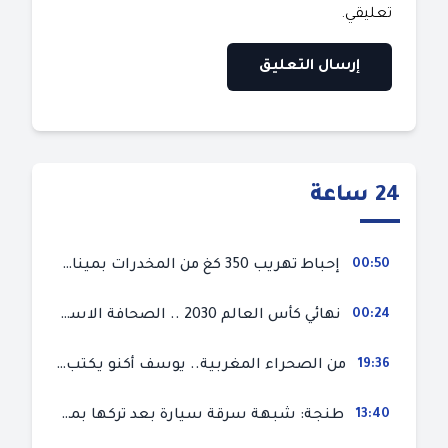
تعليقي.
24 ساعة
00:50
إحباط تهريب 350 كغ من المخدرات بميناء طنجة المتوسط
00:24
نهائي كأس العالم 2030 .. الصحافة الاسبانية قلقة من حسم الملف لصالح المغرب و”تتهم رئيس الفيفا”
19:36
من الصحراء المغربية.. يوسف أكنو يكتب عن أزمة سبتة المحتلة ويؤكد ان الهجرة السرية ليست حلا وبناء الوطن هو الخيار الأفضل
13:40
طنجة: شبهة سرقة سيارة بعد تركها بمحل ميكانيك للإصلاح