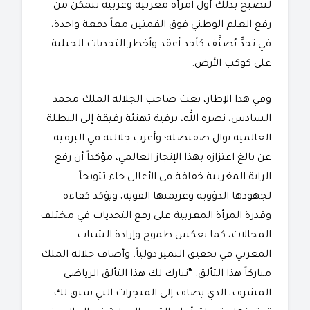
لتصبح بذلك أول امرأة مغربية وعربية تتمكن من
رفع العلم الوطني فوق القمتين معاً دفعة واحدة،
في تحدٍّ يُصنَّف كأحد أعقد وأخطر التحديات الجبلية
على كوكب الأرض.
​وفي هذا الإطار، بعث صاحب الجلالة الملك محمد
السادس، نصره الله، برقية تهنئة رقيقة إلى البطلة
العالمية نوال صفنضلة؛ وأعرب جلالته في البرقية
عن بالغ اعتزازه بهذا الإنجاز العالمي، مؤكداً أن رفع
الراية المغربية خفاقة في الأعالي جاء تتويجاً
لجهودها الدؤوبة وعزيمتها القوية، ويؤكد كفاءة
وقدرة المرأة المغربية على رفع التحديات في مختلف
المجالات، كما يعكس طموح وإرادة الشباب
المغربي في تحقيق التميز دولياً. وأضاف جلالة الملك
مباركاً هذا التألق: “نبارك لك هذا التألق الرياضي
المشرف، الذي يضاف إلى المنجزات التي سبق لك