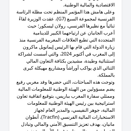
اقتصادية والمالية الوطنية.
وعلى هامش هذا المؤتمر المنظم تحت مظلة الرئاسة
الفرنسية لمجموعة السبع (G7)، عقدت الوزيرة لقاءً
ائياً مع نظيرها الفرنسي، رولان ليسكور؛ حيث
رب الجانبان عن ارتياحهما الكبير للدينامية
متجددة التي تطبع العلاقات المغربية الفرنسية منذ
ارة الدولة التي قام بها الرئيس إيمانويل ماكرون
إلى المغرب في أكتوبر 2024، والتي أسست لشراكة
تثنائية وطيدة، مشيدين بكثافة التعاون المالي
ثنائي الذي يواكب أوراشاً ومشاريع مهيكلة كبرى
لمملكة.
وتوجت هذه المباحثات، التي حضرها وفد مغربي رفيع
ضم مسؤولين من الهيئة الوطنية للمعلومات المالية
مثلي سفارة المغرب بباريس، بتوقيع اتفاقية تعاون
تراتيجية بين رئيس الهيئة الوطنية للمعلومات
مالية، جوهر النفيسي، والمدير العام لجهاز
الاستخبارات المالية الفرنسي (Tracfin)، أنطوان
نيان، بهدف تعزيز التنسيق الأمني والمالي وتبادل