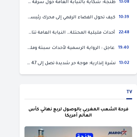
13:08
طنجة: شكاية بالنيابة العامة حول سرقة سيارة تركها صاحبها بمحل ميكانيك للإصلاح
10:39
كيف تحول الفضاء الرقمي إلى محرك رئيسي لأحداث الهجرة في سبتة؟
22:48
أحداث مليلية المحتلة… النيابة العامة تتابع 50 متورطا في محاولة اقتحام السياح الحدودي بتهم ثقيلة
19:40
عاجل : الرواية الرسمية لأحداث سبتة ومليلية المحتلتين (وزارة الداخلية)
13:02
نشرة إنذارية: موجة حر شديدة تصل إلى 47 درجة بمختلف مناطق المغرب
TV
فرحة الشعب المغربي بالوصول لربع نهائي كأس
العالم أمريكا