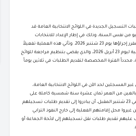
بات التسجيل الجديدة في اللوائح الانتخابية العامة قد
 من يوم 15 ماي 2026 وتستمر إلى غاية يوم 13 يونيو من نفس السنة، وذلك في إطار الإعداد للانتخابات
التشريعية المقبلة لانتخاب أعضاء مجلس النواب، والمقرر إجراؤها يوم 23 شتنبر 2026. وتأتي هذه العملية تفعيلاً
للقرار الوزاري رقم 690.26 الصادر في عدد الجريدة الرسمية ليوم 23 أبريل 2026، والذي يقضي بتنظيم مراجعة للوائح
، محدداً الفترة المخصصة لتقديم الطلبات في ثلاثين يوماً
 غير المسجلين لحد الآن في اللوائح الانتخابية العامة،
 البالغين من العمر ثمان عشرة سنة شمسية كاملة على
الأقل، أو الذين سيبلغون هذا السن بحلول يوم الاقتراع في 23 شتنبر المقبل، أن يبادروا إلى تقديم طلبات تسجيلهم
غيروا محل إقامتهم الفعلية إلى خارج النفوذ الترابي
ب عليهم تقديم طلبات نقل تسجيلهم إلى لائحة الجماعة أو
.