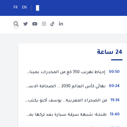
FR
EN
24 ساعة
00:50
إحباط تهريب 350 كغ من المخدرات بميناء طنجة المتوسط
00:24
نهائي كأس العالم 2030 .. الصحافة الاسبانية قلقة من حسم الملف لصالح المغرب و”تتهم رئيس الفيفا”
19:36
من الصحراء المغربية.. يوسف أكنو يكتب عن أزمة سبتة المحتلة ويؤكد ان الهجرة السرية ليست حلا وبناء الوطن هو الخيار الأفضل
13:40
طنجة: شبهة سرقة سيارة بعد تركها بمحل ميكانيك للإصلاح