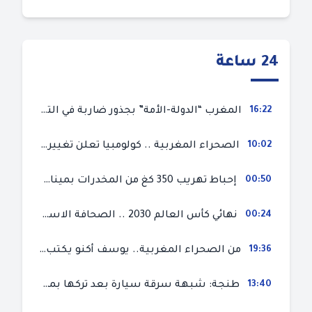
24 ساعة
16:22
المغرب “الدولة-الأمة” بجذور ضاربة في التاريخ دستوريا وثقافيا في إطار الحرية والاختيار
10:02
الصحراء المغربية .. كولومبيا تعلن تغييرا في موقفها وتعترف بسيادة المغرب على صحرائه
00:50
إحباط تهريب 350 كغ من المخدرات بميناء طنجة المتوسط
00:24
نهائي كأس العالم 2030 .. الصحافة الاسبانية قلقة من حسم الملف لصالح المغرب و”تتهم رئيس الفيفا”
19:36
من الصحراء المغربية.. يوسف أكنو يكتب عن أزمة سبتة المحتلة ويؤكد ان الهجرة السرية ليست حلا وبناء الوطن هو الخيار الأفضل
13:40
طنجة: شبهة سرقة سيارة بعد تركها بمحل ميكانيك للإصلاح