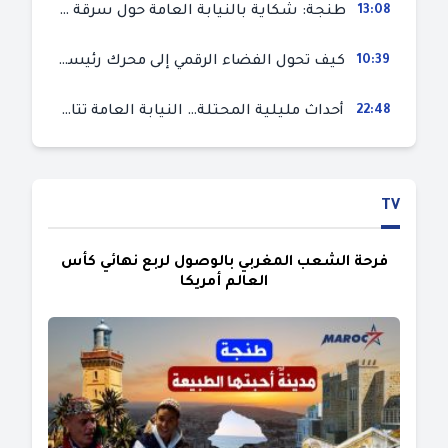
13:08
طنجة: شكاية بالنيابة العامة حول سرقة سيارة تركها صاحبها بمحل ميكانيك للإصلاح
10:39
كيف تحول الفضاء الرقمي إلى محرك رئيسي لأحداث الهجرة في سبتة؟
22:48
أحداث مليلية المحتلة… النيابة العامة تتابع 50 متورطا في محاولة اقتحام السياح الحدودي بتهم ثقيلة
TV
فرحة الشعب المغربي بالوصول لربع نهائي كأس
العالم أمريكا