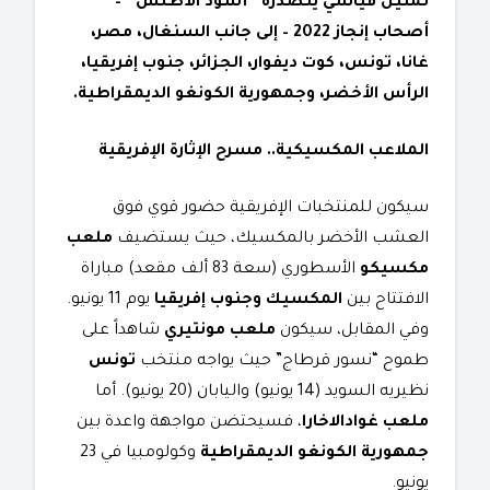
تمثيل قياسي يتصدره “أسود الأطلس” –
أصحاب إنجاز 2022 – إلى جانب السنغال، مصر،
غانا، تونس، كوت ديفوار، الجزائر، جنوب إفريقيا،
الرأس الأخضر، وجمهورية الكونغو الديمقراطية.
الملاعب المكسيكية.. مسرح الإثارة الإفريقية
سيكون للمنتخبات الإفريقية حضور قوي فوق
العشب الأخضر بالمكسيك، حيث يستضيف
ملعب
مكسيكو
الأسطوري (سعة 83 ألف مقعد) مباراة
الافتتاح بين
المكسيك وجنوب إفريقيا
يوم 11 يونيو.
وفي المقابل، سيكون
ملعب مونتيري
شاهداً على
طموح “نسور قرطاج” حيث يواجه منتخب
تونس
نظيريه السويد (14 يونيو) واليابان (20 يونيو). أما
ملعب غوادالاخارا
، فسيحتضن مواجهة واعدة بين
جمهورية الكونغو الديمقراطية
وكولومبيا في 23
يونيو.