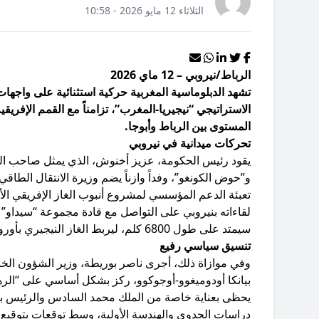
الثلاثاء 12 مايو 2026 - 10:58
الرباط/نيروبي – 12 ماي 2026
تشهد الدبلوماسية المغربية حركية استثنائية على واجهات
الاستراتيجي “نيجيريا-المغرب”، تزامناً مع القمم الإفريقي
المستوى بين الرباط وأبوجا.
تحركات ميدانية في نيروبي
يقود رئيس الحكومة، عزيز أخنوش، الذي يمثل صاحب الجل
و”حوض الكونغو”، وفداً وازناً يضم وزيرة الانتقال الطاق
تعبئة الدعم المؤسسي لمشروع أنبوب الغاز الإفريقي 
سيمتد على طول 6800 كلم، ليربط الغاز النيجيري بأوروبا عبر المغرب و11 دولة إفريقية.
تنسيق سياسي رفيع
وفي موازاة ذلك، أجرى ناصر بوريطة، وزير الشؤون الخارجية
بيانكا أودوميغوو-أوجوكوو، ركز بشكل أساسي على “الره
يحظى بعناية خاصة من الملك محمد السادس والرئيس بولا
دراسات الجدوى والهندسة الأولية، وسط توقعات بتوقيع الات