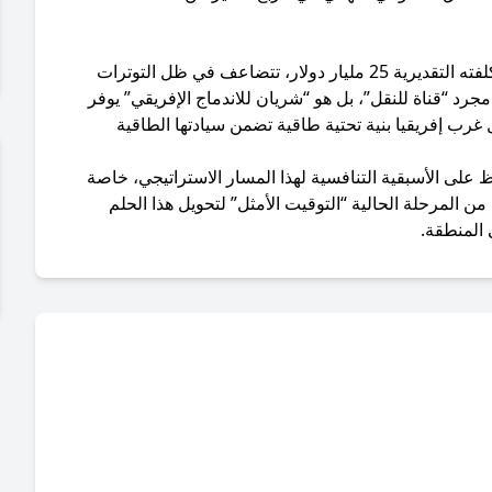
ويرى خبراء اقتصاديون أن أهمية هذا الأنبوب، الذي تبلغ كلفته التقديرية 25 مليار دولار، تتضاعف في ظل التوترات
جرد “قناة للنقل”، بل هو “شريان للاندماج الإفريقي” يوفر
ول غرب إفريقيا بنية تحتية طاقية تضمن سيادتها الطاقية
 على الأسبقية التنافسية لهذا المسار الاستراتيجي، خاصة
ن المرحلة الحالية “التوقيت الأمثل” لتحويل هذا الحلم
المنطقة.