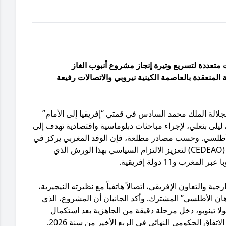
 متعددة لتسريع وتيرة إنجاز مشروع أنبوب الغاز
ة المنعقدة بالعاصمة الكينية نيروبي والاتصالات رفيعة
الة الملك محمد السادس في قمتي “إفريقيا إلى الأمام”
ي ليلى بنعلي، لإجراء مباحثات دبلوماسية واقتصادية تهدف إلى
الأطلسي. وحسب مصادر مطلعة، فإن الوفد المغربي يركز في
لقاءاته بنيروبي على التواصل مع قادة مجموعة “سيداو” (CEDEAO) لتعزيز الالتزام السياسي بهذا الورش الذي
 والتعاون الإفريقي، اتصالاً هاتفياً مع نظيرته النيجيرية،
ان الأطلسي” المشترك. وأكد الجانبان أن المشروع، الذي
 تينوبو، دخل مرحلة دقيقة من الجاهزية بعد استكمال
فاق الحكومي النهائي في الربع الأخير من سنة 2026.