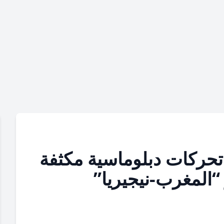
تحركات دبلوماسية مكثفة
 “المغرب-نيجيريا”