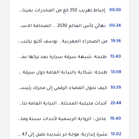
00:50
إحباط تهريب 350 كغ من المخدرات بميناء طنجة المتوسط
00:24
نهائي كأس العالم 2030 .. الصحافة الاسبانية قلقة من حسم الملف لصالح المغرب و”تتهم رئيس الفيفا”
19:36
من الصحراء المغربية.. يوسف أكنو يكتب عن أزمة سبتة المحتلة ويؤكد ان الهجرة السرية ليست حلا وبناء الوطن هو الخيار الأفضل
13:40
طنجة: شبهة سرقة سيارة بعد تركها بمحل ميكانيك للإصلاح
13:08
طنجة: شكاية بالنيابة العامة حول سرقة سيارة تركها صاحبها بمحل ميكانيك للإصلاح
10:39
كيف تحول الفضاء الرقمي إلى محرك رئيسي لأحداث الهجرة في سبتة؟
22:48
أحداث مليلية المحتلة… النيابة العامة تتابع 50 متورطا في محاولة اقتحام السياح الحدودي بتهم ثقيلة
19:40
عاجل : الرواية الرسمية لأحداث سبتة ومليلية المحتلتين (وزارة الداخلية)
13:02
نشرة إنذارية: موجة حر شديدة تصل إلى 47 درجة بمختلف مناطق المغرب