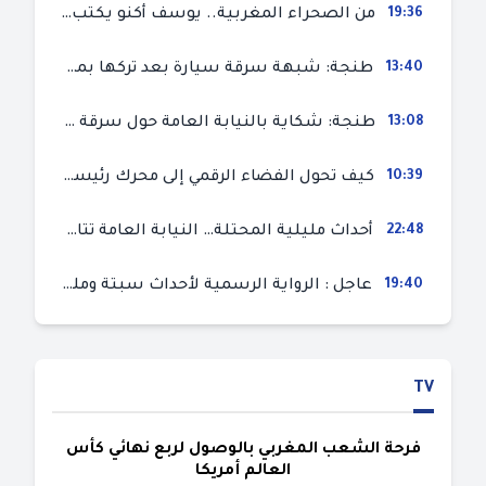
19:36
من الصحراء المغربية.. يوسف أكنو يكتب عن أزمة سبتة المحتلة ويؤكد ان الهجرة السرية ليست حلا وبناء الوطن هو الخيار الأفضل
13:40
طنجة: شبهة سرقة سيارة بعد تركها بمحل ميكانيك للإصلاح
13:08
طنجة: شكاية بالنيابة العامة حول سرقة سيارة تركها صاحبها بمحل ميكانيك للإصلاح
10:39
كيف تحول الفضاء الرقمي إلى محرك رئيسي لأحداث الهجرة في سبتة؟
22:48
أحداث مليلية المحتلة… النيابة العامة تتابع 50 متورطا في محاولة اقتحام السياح الحدودي بتهم ثقيلة
19:40
عاجل : الرواية الرسمية لأحداث سبتة ومليلية المحتلتين (وزارة الداخلية)
TV
فرحة الشعب المغربي بالوصول لربع نهائي كأس
العالم أمريكا