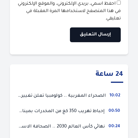
احفظ اسمي، بريدي الإلكتروني، والموقع الإلكتروني
في هذا المتصفح لاستخدامها المرة المقبلة في
تعليقي.
24 ساعة
10:02
الصحراء المغربية .. كولومبيا تعلن تغييرا في موقفها وتعترف بسيادة المغرب على صحرائه
00:50
إحباط تهريب 350 كغ من المخدرات بميناء طنجة المتوسط
00:24
نهائي كأس العالم 2030 .. الصحافة الاسبانية قلقة من حسم الملف لصالح المغرب و”تتهم رئيس الفيفا”