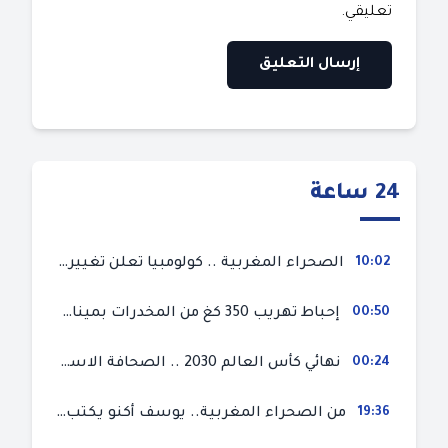
تعليقي.
24 ساعة
10:02
الصحراء المغربية .. كولومبيا تعلن تغييرا في موقفها وتعترف بسيادة المغرب على صحرائه
00:50
إحباط تهريب 350 كغ من المخدرات بميناء طنجة المتوسط
00:24
نهائي كأس العالم 2030 .. الصحافة الاسبانية قلقة من حسم الملف لصالح المغرب و”تتهم رئيس الفيفا”
19:36
من الصحراء المغربية.. يوسف أكنو يكتب عن أزمة سبتة المحتلة ويؤكد ان الهجرة السرية ليست حلا وبناء الوطن هو الخيار الأفضل