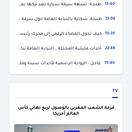
13:40
طنجة: شبهة سرقة سيارة بعد تركها بمحل ميكانيك للإصلاح
13:08
طنجة: شكاية بالنيابة العامة حول سرقة سيارة تركها صاحبها بمحل ميكانيك للإصلاح
10:39
كيف تحول الفضاء الرقمي إلى محرك رئيسي لأحداث الهجرة في سبتة؟
22:48
أحداث مليلية المحتلة… النيابة العامة تتابع 50 متورطا في محاولة اقتحام السياح الحدودي بتهم ثقيلة
19:40
عاجل : الرواية الرسمية لأحداث سبتة ومليلية المحتلتين (وزارة الداخلية)
TV
فرحة الشعب المغربي بالوصول لربع نهائي كأس
العالم أمريكا