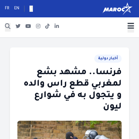
FR
EN
أخبار دولية
فرنسا.. مشهد بشع
لمغربي قطع راس والده
و يتجول به في شوارع
ليون