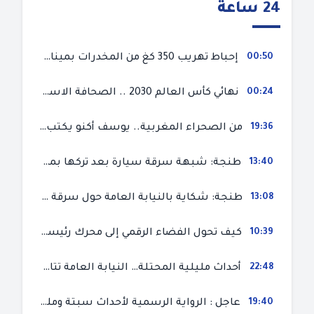
24 ساعة
00:50
إحباط تهريب 350 كغ من المخدرات بميناء طنجة المتوسط
00:24
نهائي كأس العالم 2030 .. الصحافة الاسبانية قلقة من حسم الملف لصالح المغرب و”تتهم رئيس الفيفا”
19:36
من الصحراء المغربية.. يوسف أكنو يكتب عن أزمة سبتة المحتلة ويؤكد ان الهجرة السرية ليست حلا وبناء الوطن هو الخيار الأفضل
13:40
طنجة: شبهة سرقة سيارة بعد تركها بمحل ميكانيك للإصلاح
13:08
طنجة: شكاية بالنيابة العامة حول سرقة سيارة تركها صاحبها بمحل ميكانيك للإصلاح
10:39
كيف تحول الفضاء الرقمي إلى محرك رئيسي لأحداث الهجرة في سبتة؟
22:48
أحداث مليلية المحتلة… النيابة العامة تتابع 50 متورطا في محاولة اقتحام السياح الحدودي بتهم ثقيلة
19:40
عاجل : الرواية الرسمية لأحداث سبتة ومليلية المحتلتين (وزارة الداخلية)