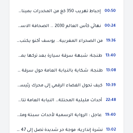
00:50
إحباط تهريب 350 كغ من المخدرات بميناء طنجة المتوسط
00:24
نهائي كأس العالم 2030 .. الصحافة الاسبانية قلقة من حسم الملف لصالح المغرب و”تتهم رئيس الفيفا”
19:36
من الصحراء المغربية.. يوسف أكنو يكتب عن أزمة سبتة المحتلة ويؤكد ان الهجرة السرية ليست حلا وبناء الوطن هو الخيار الأفضل
13:40
طنجة: شبهة سرقة سيارة بعد تركها بمحل ميكانيك للإصلاح
13:08
طنجة: شكاية بالنيابة العامة حول سرقة سيارة تركها صاحبها بمحل ميكانيك للإصلاح
10:39
كيف تحول الفضاء الرقمي إلى محرك رئيسي لأحداث الهجرة في سبتة؟
22:48
أحداث مليلية المحتلة… النيابة العامة تتابع 50 متورطا في محاولة اقتحام السياح الحدودي بتهم ثقيلة
19:40
عاجل : الرواية الرسمية لأحداث سبتة ومليلية المحتلتين (وزارة الداخلية)
13:02
نشرة إنذارية: موجة حر شديدة تصل إلى 47 درجة بمختلف مناطق المغرب