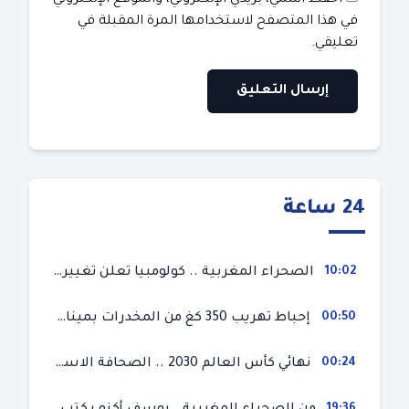
في هذا المتصفح لاستخدامها المرة المقبلة في
تعليقي.
24 ساعة
10:02
الصحراء المغربية .. كولومبيا تعلن تغييرا في موقفها وتعترف بسيادة المغرب على صحرائه
00:50
إحباط تهريب 350 كغ من المخدرات بميناء طنجة المتوسط
00:24
نهائي كأس العالم 2030 .. الصحافة الاسبانية قلقة من حسم الملف لصالح المغرب و”تتهم رئيس الفيفا”
19:36