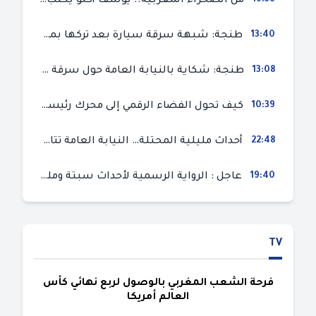
من الصحراء المغربية.. يوسف أكنو يكتب عن أزمة سبتة المحتلة ويؤكد ان الهجرة السرية ليست حلا وبناء الوطن هو الخيار الأفضل
13:40
طنجة: شبهة سرقة سيارة بعد تركها بمحل ميكانيك للإصلاح
13:08
طنجة: شكاية بالنيابة العامة حول سرقة سيارة تركها صاحبها بمحل ميكانيك للإصلاح
10:39
كيف تحول الفضاء الرقمي إلى محرك رئيسي لأحداث الهجرة في سبتة؟
22:48
أحداث مليلية المحتلة… النيابة العامة تتابع 50 متورطا في محاولة اقتحام السياح الحدودي بتهم ثقيلة
19:40
عاجل : الرواية الرسمية لأحداث سبتة ومليلية المحتلتين (وزارة الداخلية)
TV
فرحة الشعب المغربي بالوصول لربع نهائي كأس
العالم أمريكا