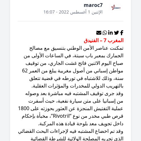
maroc7
الإثنين 1 أغسطس 2022 - 16:07
غرب 7 – الفنيدق
مكنت عناصر الأمن الوطني بتنسيق مع مصالح
لجمارك بمعبر باب سبتة، في الساعات الأولى من
باح اليوم الاثنين فاتح غشت الجاري، من توقيف
مواطن إسباني من أصول مغربية يبلغ من العمر 62
نة، وذلك للاشتباه في تورطه في قضية تتعلق
لتهريب الدولي للمخدرات والمؤثرات العقلية.
قد جرى توقيف المشتبه فيه مباشرة بعد وصوله
ن إسبانيا على متن سيارة نفعية، حيث أسفرت
عملية التفتيش المنجزة عن العثور بحوزته على 1800
قرص طبي مخدر من نوع “Rivotril”، مخبأة بإحكام
خل تجويف معد بلوحة قيادة هذه المركبة.
قد تم اخضاع المشتبه فيه لإجراءات البحث القضائي
ذي تجريه المصلحة الولائية للشرطة القضائية