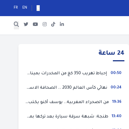
FR
EN
24 ساعة
00:50
إحباط تهريب 350 كغ من المخدرات بميناء طنجة المتوسط
00:24
نهائي كأس العالم 2030 .. الصحافة الاسبانية قلقة من حسم الملف لصالح المغرب و”تتهم رئيس الفيفا”
19:36
من الصحراء المغربية.. يوسف أكنو يكتب عن أزمة سبتة المحتلة ويؤكد ان الهجرة السرية ليست حلا وبناء الوطن هو الخيار الأفضل
13:40
طنجة: شبهة سرقة سيارة بعد تركها بمحل ميكانيك للإصلاح