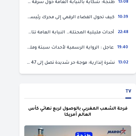
13:08
طنجة: شكاية بالنيابة العامة حول سرقة سيارة تركها صاحبها بمحل ميكانيك للإصلاح
10:39
كيف تحول الفضاء الرقمي إلى محرك رئيسي لأحداث الهجرة في سبتة؟
22:48
أحداث مليلية المحتلة… النيابة العامة تتابع 50 متورطا في محاولة اقتحام السياح الحدودي بتهم ثقيلة
19:40
عاجل : الرواية الرسمية لأحداث سبتة ومليلية المحتلتين (وزارة الداخلية)
13:02
نشرة إنذارية: موجة حر شديدة تصل إلى 47 درجة بمختلف مناطق المغرب
TV
فرحة الشعب المغربي بالوصول لربع نهائي كأس
العالم أمريكا