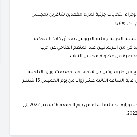
تاريخ 29 شتنبر 2022 موعدا رسميا لإجراء انتخابات جزئية لملء مقعدين شاغرين بمجلس
م الدريوش).
رلمانية الجزئية بإقليم الدريوش، بعد أن كانت المحكمة
د قضت بناءا على قرارها رقم 190/22، بتجريد كل من البرلمانيين عبد المنعم الفتاحي عن حزب
لمعاصرة من عضوية مجلس النواب.
 من طرف وكيل كل لائحة، فقد خصصت وزارة الداخلية
خمسة أيام، وذلك ابتداء من يوم الأحد 11 شتنبر 2022 إلى غاية الساعة الثانية عشر زوالا من يوم الخميس 15 شتنبر
وعن موعد انطلاق الحملة الانتخابية للمرشحين فقد حددته وزارة الداخلية ابتداء من يوم الجمعة 16 شتنبر 2022 إلى