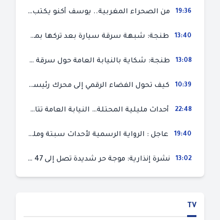
19:36
من الصحراء المغربية.. يوسف أكنو يكتب عن أزمة سبتة المحتلة ويؤكد ان الهجرة السرية ليست حلا وبناء الوطن هو الخيار الأفضل
13:40
طنجة: شبهة سرقة سيارة بعد تركها بمحل ميكانيك للإصلاح
13:08
طنجة: شكاية بالنيابة العامة حول سرقة سيارة تركها صاحبها بمحل ميكانيك للإصلاح
10:39
كيف تحول الفضاء الرقمي إلى محرك رئيسي لأحداث الهجرة في سبتة؟
22:48
أحداث مليلية المحتلة… النيابة العامة تتابع 50 متورطا في محاولة اقتحام السياح الحدودي بتهم ثقيلة
19:40
عاجل : الرواية الرسمية لأحداث سبتة ومليلية المحتلتين (وزارة الداخلية)
13:02
نشرة إنذارية: موجة حر شديدة تصل إلى 47 درجة بمختلف مناطق المغرب
TV