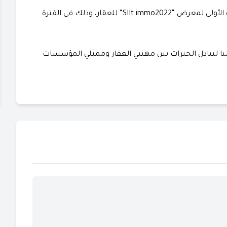
تحتضن عاصمة البوغاز طنجة صيف هذه السنة، الدورة الأولى لمعرض “SIIt immo2022” للعقار، وذلك في الفترة
 لتبادل الخبرات بين مهنيي العقار وممثلي المؤسسات