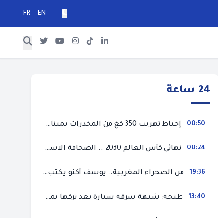
FR
EN
24 ساعة
00:50
إحباط تهريب 350 كغ من المخدرات بميناء طنجة المتوسط
00:24
نهائي كأس العالم 2030 .. الصحافة الاسبانية قلقة من حسم الملف لصالح المغرب و”تتهم رئيس الفيفا”
19:36
من الصحراء المغربية.. يوسف أكنو يكتب عن أزمة سبتة المحتلة ويؤكد ان الهجرة السرية ليست حلا وبناء الوطن هو الخيار الأفضل
13:40
طنجة: شبهة سرقة سيارة بعد تركها بمحل ميكانيك للإصلاح