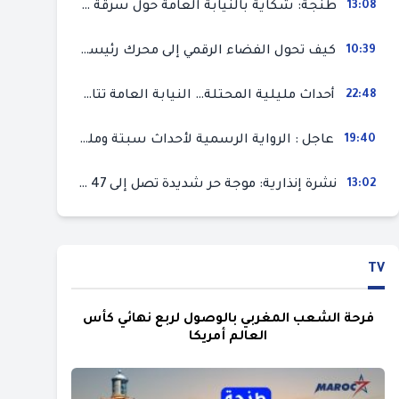
13:08
طنجة: شكاية بالنيابة العامة حول سرقة سيارة تركها صاحبها بمحل ميكانيك للإصلاح
10:39
كيف تحول الفضاء الرقمي إلى محرك رئيسي لأحداث الهجرة في سبتة؟
22:48
أحداث مليلية المحتلة… النيابة العامة تتابع 50 متورطا في محاولة اقتحام السياح الحدودي بتهم ثقيلة
19:40
عاجل : الرواية الرسمية لأحداث سبتة ومليلية المحتلتين (وزارة الداخلية)
13:02
نشرة إنذارية: موجة حر شديدة تصل إلى 47 درجة بمختلف مناطق المغرب
TV
فرحة الشعب المغربي بالوصول لربع نهائي كأس
العالم أمريكا