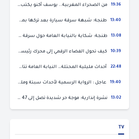
19:36
من الصحراء المغربية.. يوسف أكنو يكتب عن أزمة سبتة المحتلة ويؤكد ان الهجرة السرية ليست حلا وبناء الوطن هو الخيار الأفضل
13:40
طنجة: شبهة سرقة سيارة بعد تركها بمحل ميكانيك للإصلاح
13:08
طنجة: شكاية بالنيابة العامة حول سرقة سيارة تركها صاحبها بمحل ميكانيك للإصلاح
10:39
كيف تحول الفضاء الرقمي إلى محرك رئيسي لأحداث الهجرة في سبتة؟
22:48
أحداث مليلية المحتلة… النيابة العامة تتابع 50 متورطا في محاولة اقتحام السياح الحدودي بتهم ثقيلة
19:40
عاجل : الرواية الرسمية لأحداث سبتة ومليلية المحتلتين (وزارة الداخلية)
13:02
نشرة إنذارية: موجة حر شديدة تصل إلى 47 درجة بمختلف مناطق المغرب
TV