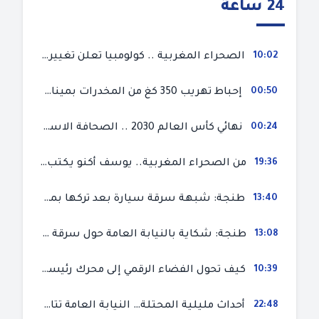
24 ساعة
10:02
الصحراء المغربية .. كولومبيا تعلن تغييرا في موقفها وتعترف بسيادة المغرب على صحرائه
00:50
إحباط تهريب 350 كغ من المخدرات بميناء طنجة المتوسط
00:24
نهائي كأس العالم 2030 .. الصحافة الاسبانية قلقة من حسم الملف لصالح المغرب و”تتهم رئيس الفيفا”
19:36
من الصحراء المغربية.. يوسف أكنو يكتب عن أزمة سبتة المحتلة ويؤكد ان الهجرة السرية ليست حلا وبناء الوطن هو الخيار الأفضل
13:40
طنجة: شبهة سرقة سيارة بعد تركها بمحل ميكانيك للإصلاح
13:08
طنجة: شكاية بالنيابة العامة حول سرقة سيارة تركها صاحبها بمحل ميكانيك للإصلاح
10:39
كيف تحول الفضاء الرقمي إلى محرك رئيسي لأحداث الهجرة في سبتة؟
22:48
أحداث مليلية المحتلة… النيابة العامة تتابع 50 متورطا في محاولة اقتحام السياح الحدودي بتهم ثقيلة