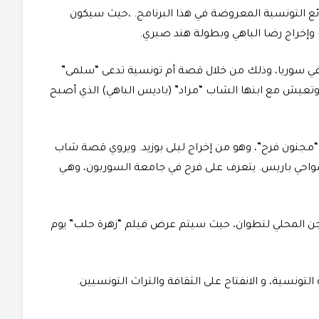
ئع التونسية المعروضة في هذا البرنامج. ،حيث سيكون
وإخراج رضا الباهي وبطولة هند صبري.
ي سوريا، وذلك من خلال قصة أم تونسية تدعى “سلمى”
عيش مع ابنها الشاب “مراد” (باديس الباهي) الذي أصبح
مجنون فرح”، وهو من إخراج ليلى بوزيد. ويروي قصة شاب
ضواحي باريس. يتعرف على فرح في جامعة السوربون، وهـي
سجن المحلي لتطوان، حيث سيتم عرض فيلم “زهرة حلب” يوم
لتونسية، و الانفتاح على الثقافة والتراث التونسيين.