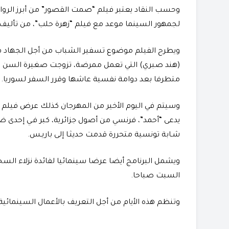
وحسب النقاد يعتبر فيلم “صمت القصور” من أبرز الروا
لجمهور السينما موعد مع فيلم “زهرة حلب”، من تأليف 
ويطرح الفيلم موضوع تسفير الشباب من أجل الجهاد ف
(هند صبري) التي تعمل ممرضة، تزوجت صغيرة السن وت
متطرفا بعد دوامة نفسية عاشها وقرر السفر لسوريا.
وسيتم في اليوم الأخير من المهرجان كذلك عرض فيلم “
يدعى “أحمد”، فرنسي من أصول جزائرية، كبر فـي إحدى 
شـابة تونسية متحررة قدمت حديثـا إلى باريـس.
ويشمل البرنامج أيضا عرضا سينمائيا لفائدة نزلاء ال
السبت صباحا.
وتنظم هذه الأيام من أجل التعريف بالأعمال السينمائية ا