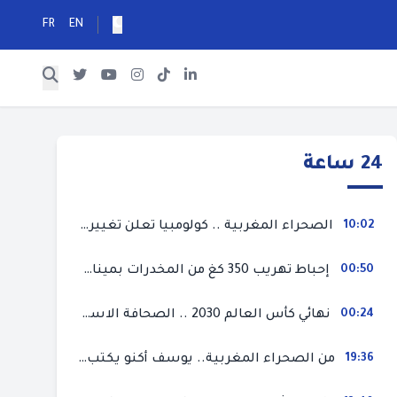
FR
EN
24 ساعة
10:02
الصحراء المغربية .. كولومبيا تعلن تغييرا في موقفها وتعترف بسيادة المغرب على صحرائه
00:50
إحباط تهريب 350 كغ من المخدرات بميناء طنجة المتوسط
00:24
نهائي كأس العالم 2030 .. الصحافة الاسبانية قلقة من حسم الملف لصالح المغرب و”تتهم رئيس الفيفا”
19:36
من الصحراء المغربية.. يوسف أكنو يكتب عن أزمة سبتة المحتلة ويؤكد ان الهجرة السرية ليست حلا وبناء الوطن هو الخيار الأفضل