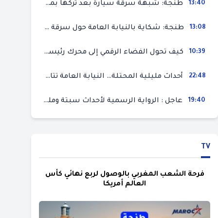
13:40
طنجة: شبهة سرقة سيارة بعد تركها بمحل ميكانيك للإصلاح
13:08
طنجة: شكاية بالنيابة العامة حول سرقة سيارة تركها صاحبها بمحل ميكانيك للإصلاح
10:39
كيف تحول الفضاء الرقمي إلى محرك رئيسي لأحداث الهجرة في سبتة؟
22:48
أحداث مليلية المحتلة… النيابة العامة تتابع 50 متورطا في محاولة اقتحام السياح الحدودي بتهم ثقيلة
19:40
عاجل : الرواية الرسمية لأحداث سبتة ومليلية المحتلتين (وزارة الداخلية)
TV
فرحة الشعب المغربي بالوصول لربع نهائي كأس
العالم أمريكا