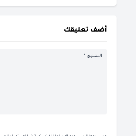
أضف تعليقك