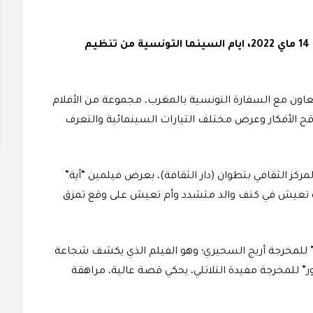
تحتضن مدينة تطوان خلال الفترة الممتدة من 12 إلى 14 ماي 2022، ايام السينما التونسية من تنظيم
اون مع السفارة التونسية بالمغرب، مجموعة من الأفلام
قح الأفكار وعرض مختلف التيارات السينمائية والتعرف
مركز الثقافي بتطوان (دار الثقافة)، بعرض فيلمين “آية”
 تعيش في كنف والد متشدد وأم تعيش على وقع تمزق
 للمخرجة أريج السحيري؛ وهو الفيلم الذي يكشف شجاعة
للمخرجة مفيدة التلاتلي، يحكي قصة عالية، مراهقة