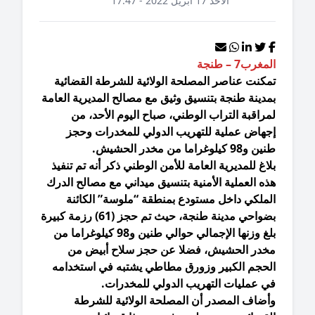
الأحد 17 أبريل 2022 - 17:47
مغرب7 – طنجة
مكنت عناصر المصلحة الولائية للشرطة القضائية
دينة طنجة بتنسيق وثيق مع مصالح المديرية العامة
راقبة التراب الوطني، صباح اليوم الأحد، من
جهاض عملية للتهريب الدولي للمخدرات وحجز
98 كيلوغراما من مخدر الحشيش.
اغ للمديرية العامة للأمن الوطني ذكر أنه تم تنفيذ
ه العملية الأمنية بتنسيق ميداني مع مصالح الدرك
لملكي داخل مستودع بمنطقة “ملوسة” الكائنة
بضواحي مدينة طنجة، حيث تم حجز (61) رزمة كبيرة
بلغ وزنها الإجمالي حوالي طنين و98 كيلوغراما من
خدر الحشيش، فضلا عن حجز سلاح أبيض من
لحجم الكبير وزورق مطاطي يشتبه في استخدامه
ي عمليات التهريب الدولي للمخدرات.
أضاف المصدر أن المصلحة الولائية للشرطة