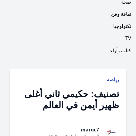
فن
ا
راء
ياضة
صنيف: حكيمي ثاني أغلى
هير أيمن في العالم
maroc7