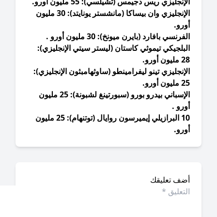
إنجليزي ريس دجيمس (تشيلسي): 55 مليون أورو.
الإنجليزي وان بيساكا (مانشستر يونايتد): 30 مليون
ورو.
فرنسي بافارد (بايرن ميونخ): 30 مليون أورو .
بلجيكي تيموثي كاستان (ليستر سيتي الإنجليزي):
ون أورو.
إنجليزي تينو ليفرامينطو (ساوثهامبثون الإنجليزي):
ون أورو.
الإسباني بيدرو بورو (سبورتينغ لشبونة): 25 مليون
رو .
10 البرازيلي إيميرسون روايال (توتنهام): 25 مليون
رو.
ضف تعليقك