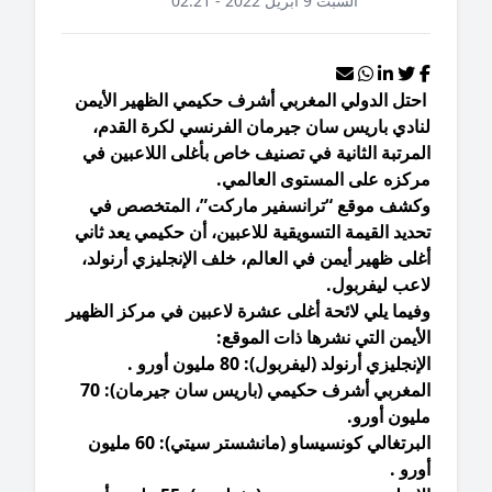
السبت 9 أبريل 2022 - 02:21
حتل الدولي المغربي أشرف حكيمي الظهير الأيمن
نادي باريس سان جيرمان الفرنسي لكرة القدم،
مرتبة الثانية في تصنيف خاص بأغلى اللاعبين في
ركزه على المستوى العالمي.
كشف موقع “ترانسفير ماركت”، المتخصص في
ديد القيمة التسويقية للاعبين، أن حكيمي يعد ثاني
لى ظهير أيمن في العالم، خلف الإنجليزي أرنولد،
اعب ليفربول.
فيما يلي لائحة أغلى عشرة لاعبين في مركز الظهير
أيمن التي نشرها ذات الموقع:
إنجليزي أرنولد (ليفربول): 80 مليون أورو .
المغربي أشرف حكيمي (باريس سان جيرمان): 70
ليون أورو.
البرتغالي كونسيساو (مانشستر سيتي): 60 مليون
رو .