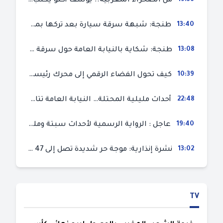
من الصحراء المغربية.. يوسف أكنو يكتب عن أزمة سبتة المحتلة ويؤكد ان الهجرة السرية ليست حلا وبناء الوطن هو الخيار الأفضل
13:40
طنجة: شبهة سرقة سيارة بعد تركها بمحل ميكانيك للإصلاح
13:08
طنجة: شكاية بالنيابة العامة حول سرقة سيارة تركها صاحبها بمحل ميكانيك للإصلاح
10:39
كيف تحول الفضاء الرقمي إلى محرك رئيسي لأحداث الهجرة في سبتة؟
22:48
أحداث مليلية المحتلة… النيابة العامة تتابع 50 متورطا في محاولة اقتحام السياح الحدودي بتهم ثقيلة
19:40
عاجل : الرواية الرسمية لأحداث سبتة ومليلية المحتلتين (وزارة الداخلية)
13:02
نشرة إنذارية: موجة حر شديدة تصل إلى 47 درجة بمختلف مناطق المغرب
TV