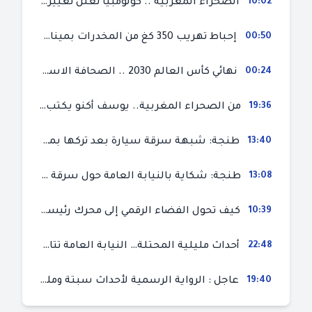
10:02
الصحراء المغربية .. كولومبيا تعلن تغييرا في موقفها وتعترف بسيادة المغرب على صحرائه
00:50
إحباط تهريب 350 كغ من المخدرات بميناء طنجة المتوسط
00:24
نهائي كأس العالم 2030 .. الصحافة الاسبانية قلقة من حسم الملف لصالح المغرب و”تتهم رئيس الفيفا”
19:36
من الصحراء المغربية.. يوسف أكنو يكتب عن أزمة سبتة المحتلة ويؤكد ان الهجرة السرية ليست حلا وبناء الوطن هو الخيار الأفضل
13:40
طنجة: شبهة سرقة سيارة بعد تركها بمحل ميكانيك للإصلاح
13:08
طنجة: شكاية بالنيابة العامة حول سرقة سيارة تركها صاحبها بمحل ميكانيك للإصلاح
10:39
كيف تحول الفضاء الرقمي إلى محرك رئيسي لأحداث الهجرة في سبتة؟
22:48
أحداث مليلية المحتلة… النيابة العامة تتابع 50 متورطا في محاولة اقتحام السياح الحدودي بتهم ثقيلة
19:40
عاجل : الرواية الرسمية لأحداث سبتة ومليلية المحتلتين (وزارة الداخلية)