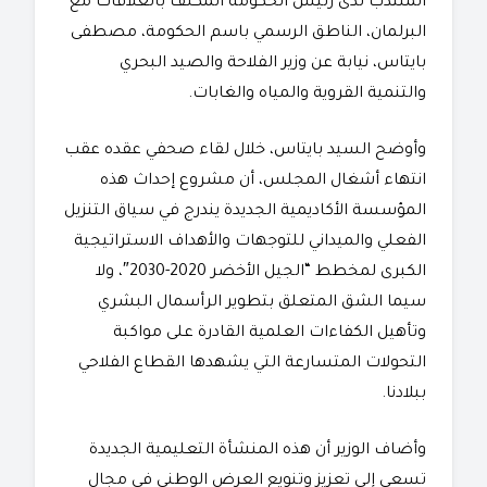
المنتدب لدى رئيس الحكومة المكلف بالعلاقات مع
البرلمان، الناطق الرسمي باسم الحكومة، مصطفى
بايتاس، نيابة عن وزير الفلاحة والصيد البحري
والتنمية القروية والمياه والغابات.
​وأوضح السيد بايتاس، خلال لقاء صحفي عقده عقب
انتهاء أشغال المجلس، أن مشروع إحداث هذه
المؤسسة الأكاديمية الجديدة يندرج في سياق التنزيل
الفعلي والميداني للتوجهات والأهداف الاستراتيجية
الكبرى لمخطط “الجيل الأخضر 2020-2030″، ولا
سيما الشق المتعلق بتطوير الرأسمال البشري
وتأهيل الكفاءات العلمية القادرة على مواكبة
التحولات المتسارعة التي يشهدها القطاع الفلاحي
ببلادنا.
​وأضاف الوزير أن هذه المنشأة التعليمية الجديدة
تسعى إلى تعزيز وتنويع العرض الوطني في مجال