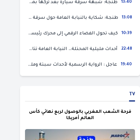
13:40
طنجة: شبهة سرقة سيارة بعد تركها بمحل ميكانيك للإصلاح
13:08
طنجة: شكاية بالنيابة العامة حول سرقة سيارة تركها صاحبها بمحل ميكانيك للإصلاح
10:39
كيف تحول الفضاء الرقمي إلى محرك رئيسي لأحداث الهجرة في سبتة؟
22:48
أحداث مليلية المحتلة… النيابة العامة تتابع 50 متورطا في محاولة اقتحام السياح الحدودي بتهم ثقيلة
19:40
عاجل : الرواية الرسمية لأحداث سبتة ومليلية المحتلتين (وزارة الداخلية)
TV
فرحة الشعب المغربي بالوصول لربع نهائي كأس
العالم أمريكا