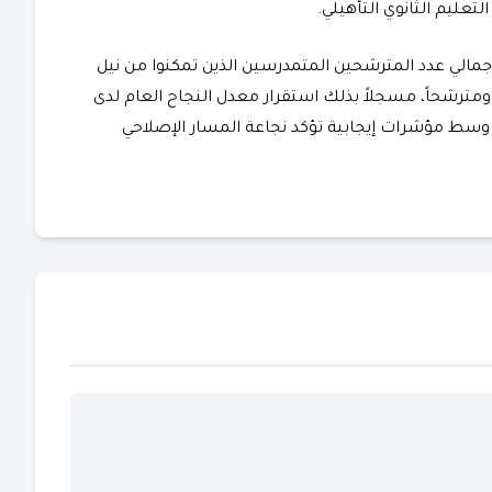
تعليم الثانوي التأهيلي.
إجمالي عدد المترشحين المتمدرسين الذين تمكنوا من نيل
 بنجاح قد بلغ 262 ألفاً و442 مترشحة ومترشحاً، مسجلاً بذلك استقرار معدل النجاح العام لدى
تمدرسين في نسبة 64,8 في المائة، وسط مؤشرات إيجابية تؤكد نجاعة المسار الإصلاحي