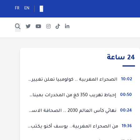
FR
EN
24 ساعة
10:02
الصحراء المغربية .. كولومبيا تعلن تغييرا في موقفها وتعترف بسيادة المغرب على صحرائه
00:50
إحباط تهريب 350 كغ من المخدرات بميناء طنجة المتوسط
00:24
نهائي كأس العالم 2030 .. الصحافة الاسبانية قلقة من حسم الملف لصالح المغرب و”تتهم رئيس الفيفا”
19:36
من الصحراء المغربية.. يوسف أكنو يكتب عن أزمة سبتة المحتلة ويؤكد ان الهجرة السرية ليست حلا وبناء الوطن هو الخيار الأفضل