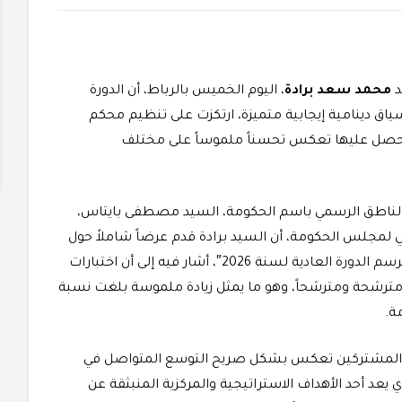
د
محمد سعد برادة
، اليوم الخميس بالرباط، أن الدورة
 البكالوريا برسم سنة 2026 مرت في سياق دينامية إيجابية متميزة، ارتكزت على تنظيم محكم
المحصل عليها تعكس تحسناً ملموساً على مختلف
ن، الناطق الرسمي باسم الحكومة، السيد مصطفى بايتاس،
 لمجلس الحكومة، أن السيد برادة قدم عرضاً شاملاً حول
“حصيلة تنظيم وإجراء امتحانات نيل شهادة البكالوريا برسم الدورة العادية لسنة 2026″، أشار فيه إلى أن اختبارات
ا العام عرفت مشاركة قياسية بلغت 528 ألفاً و135 مترشحة ومترشحاً، وهو ما يمثل زيادة ملموسة بلغت نسبة
ي المشتركين تعكس بشكل صريح التوسع المتواصل في
ي يعد أحد الأهداف الاستراتيجية والمركزية المنبثقة عن