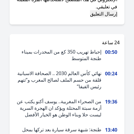
ي تعليقي.
ة
إحباط تهريب 350 كغ من المخدرات بميناء
00:5
طنجة المتوسط
نهائي كأس العالم 2030 .. الصحافة الاسبانية
00:2
قلقة من حسم الملف لصالح المغرب و”تتهم
رئيس الفيفا”
من الصحراء المغربية.. يوسف أكنو يكتب عن
19:3
أزمة سبتة المحتلة ويؤكد ان الهجرة السرية
ليست حلا وبناء الوطن هو الخيار الأفضل
طنجة: شبهة سرقة سيارة بعد تركها بمحل
13:4