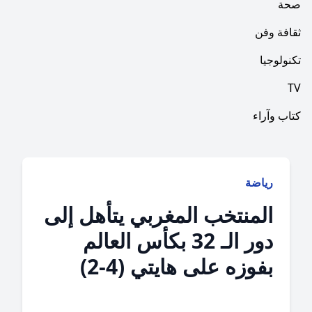
فن
ا
راء
ياضة
لمنتخب المغربي يتأهل إلى
دور الـ 32 بكأس العالم
فوزه على هايتي (4-2)