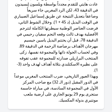
ادت هايتي للتقدم مجدداً بواسطة ويلسون إيسيدون
في الدقيقة 43، لكن الرد المغربي جاء سريعاً
صاعقاً بتعديل النتيجة عن طريق إسماعيل الصيباري
في الوقت البديل (د 45 + 1). وخلال الشوط الثاني،
رضت العناصر الوطنية سيطرتها الكاملة لتترجم
لأفضلية بهدف ثالث وقعه النجم سفيان رحيمي في
الدقيقة 78، قبل أن يختتم البديل ياسين جيسيم
رجان الأهداف برصاصة الرحمة في الدقيقة 89.
وفي لحساب الجولة ذاتها والمجموعة نفسها، زكى
لمنتخب البرازيلي صدارته للمجموعة عقب تفوقه
على نظيره الاسكتلندي بثلاثة أهداف لهدف واحد (3-
بهذا العبور التاريخي، ضرب المنتخب المغربي موعداً
في الدور المقبل (دور الـ 32) مع صاحب المركز
لأول في المجموعة السادسة، في مباراة حاسمة
ستجرى يوم 29 يونيو الجاري على أرضية ملعب
ونتيري بدولة المكسيك.