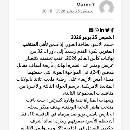
Maroc 7
الخميس 25 يونيو 2026 - 00:18
ميس 25 يونيو 2026
حسم الأسود بطاقة العبور، إذ ضمن
تأهل المنتخب
لمغربي
لكرة القدم رسمياً إلى دور الـ 32 من
نهائيات كأس العالم 2026، عقب تحقيقه لانتصار
ريض ومثير على نظيره الهايتي بأربعة أهداف مقابل
هدفين (4-2)، في المواجهة القوية التي جمعتهما
اء أمس الأربعاء على أرضية ملعب أتلانتا بالولايات
متحدة الأمريكية، برسم الجولة الثالثة والأخيرة من
نافسات المجموعة الثالثة.
شهدت المباراة ندية وإثارة كبيرتين؛ حيث باغت
نتخب هايتي النخبة الوطنية بهدف مبكر سجله
الحارس ياسين بونو ضد مرماه في الدقيقة 10، قبل
ن ينظم الأسود صفوفهم ويدرك القائد أشرف
حكيمي التعادل في الدقيقة 39. ومع تواصل الإثارة،