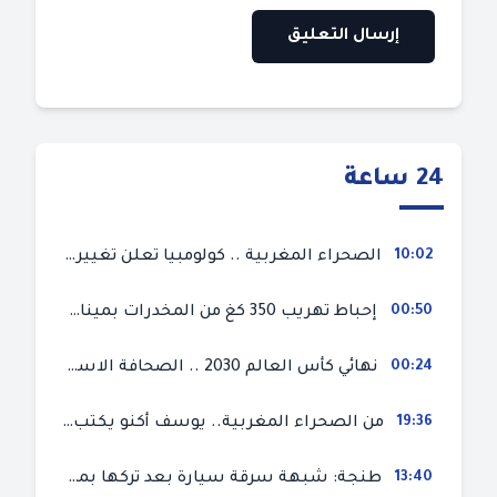
24 ساعة
10:02
الصحراء المغربية .. كولومبيا تعلن تغييرا في موقفها وتعترف بسيادة المغرب على صحرائه
00:50
إحباط تهريب 350 كغ من المخدرات بميناء طنجة المتوسط
00:24
نهائي كأس العالم 2030 .. الصحافة الاسبانية قلقة من حسم الملف لصالح المغرب و”تتهم رئيس الفيفا”
19:36
من الصحراء المغربية.. يوسف أكنو يكتب عن أزمة سبتة المحتلة ويؤكد ان الهجرة السرية ليست حلا وبناء الوطن هو الخيار الأفضل
13:40
طنجة: شبهة سرقة سيارة بعد تركها بمحل ميكانيك للإصلاح