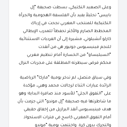
​وعلى الصعيد التكتيكي، بسطت صحيفة “إل
باييس” تحليلاً يفيد بأن الفلسفة الهجومية والجرأة
التكتيكية للمنتخب المغربي نجحت في إرباك
المخطط الصارم والأكثر تحفظاً للمدرب الإيطالي
كارلو أنشيلوتي، مشيرة إلى أن الفرديات الاستثنائية
للنجم فينيسيوس جونيور هي من أنقذت
“السيليساو” من الخسارة أمام تنظيم مغربي
محكم فرض سيطرته المطلقة على مجريات النزال.
​وفي سياق متصل، لم تدخر يومية “ماركا” الرياضية
الرائدة عبارات الثناء لرجالات محمد وهبي، مؤكدة
على “التفوق الجلي” للأسود منذ صافرة البداية؛ وهو
ما شاطرتها فيه صحيفة “إل موندو” التي جزمت بأن
هدف فينيسيوس أنقذ البرازيل من إخفاق حقيقي
أمام التفوق المغربي كاسح في فترات الاستحواذ
والتحرك بدون كرة. واختتمت يومية “موندو