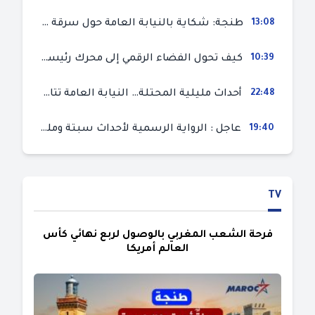
13:08
طنجة: شكاية بالنيابة العامة حول سرقة سيارة تركها صاحبها بمحل ميكانيك للإصلاح
10:39
كيف تحول الفضاء الرقمي إلى محرك رئيسي لأحداث الهجرة في سبتة؟
22:48
أحداث مليلية المحتلة… النيابة العامة تتابع 50 متورطا في محاولة اقتحام السياح الحدودي بتهم ثقيلة
19:40
عاجل : الرواية الرسمية لأحداث سبتة ومليلية المحتلتين (وزارة الداخلية)
TV
فرحة الشعب المغربي بالوصول لربع نهائي كأس
العالم أمريكا