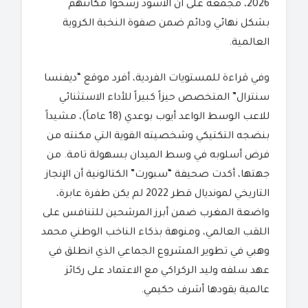
2026، مجمعة على أن الأسود رسخوا مكانتهم
بشكل نهائي ودائم ضمن صفوة النخبة الكروية
العالمية.
​وفي قراءة للمستويات الفردية، أفرد موقع “ديفنسا
سنترال” المتخصص حيزاً كبيراً للأداء الاستثنائي
للاعب الوسط الواعد أيوب بوعدي (18 عاماً)، مشيداً
بنضجه التكتيكي وشخصيته القوية التي مكنته من
فرض أسلوبه في وسط الميدان بسهولة تامة. من
جهتها، أكدت صحيفة “سبورت” الكتالونية أن الإنجاز
التاريخي لمونديال قطر 2022 لم يكن طفرة عابرة،
واضعة المغرب ضمن أبرز المرشحين للتنافس على
اللقب العالمي، ومنوهة بذكاء الناخب الوطني محمد
وهبي في تطوير المشروع الجماعي الذي انطلق في
عهد سلفه وليد الركراكي مع الاعتماد على ركائز
عالمية يقودها أشرف حكيمي.