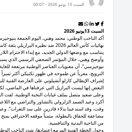
السبت 13 يونيو 2026 - 00:07
السبت 13يونيو 2026
​أكد الناخب الوطني، محمد وهبي، اليوم الجمعة بنيوجير
نهائيات كأس العالم 2026 ضد نظيره ال
يتناسب مع وضعها الدولي الجديد، مع إبداء الاحترام اللا
​وأوضح وهبي، خلال المؤتمر الصحفي الرسمي الذي يسبق
نيوجيرسي”، أن معنويات العناصر الوطنية مرتفعة للغاية ب
النرويج، معرباً عن طموحه في ظهور تكتيكي أكثر تميزاً 
إشراف الإيطالي كارلو أنشيلوتي على العارضة الفنية للبراز
البعض إنها ليست البرازيل التي عرفناها في الماضي، لكنه
​وعلى صعيد متصل بملف غيابات النخبة الوطنية، لفت الم
أكرد وعبد الصمد الزلزولي بالتشاور والتراضي مع اللاعبي
وقت، وقد استدعينا بدلاء قادرين على سد الثغرات”. وعب
مضاعفة للحقاق بالبطولة، مثمناً موقفه الاحترافي بمنح 
من الناحية البدنية والتنافسية.
​وحول الخطة الفنية المزمع اعتمادها، شدد الناخب الوطن