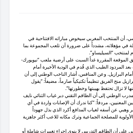
سي، أن المنتخب المغربي سيخوض مباراته الافتتاحية في
برازيلي بثقة كاملة في مؤهلاته، مشدداً على ضرورة أن تلعب المجموعة بما
زم لمنتخب “السيليساو”.
 الموقعة المقررة غداً السبت على أرضية ملعب “نيويورك-
عد المردود الطيب الذي قُدم في الودية الأخيرة أمام
أمام البرازيل. وعن المنافس، أشار الناخب الوطني إلى أن
يل منح الفريق تنظيماً تكتيكياً صارماً، مضيفاً: “يقول
ا لا تزال تحتفظ بهيبتها وخطورتها”.
درب الوطني إلى أن الطاقم التقني دبر غياب الثنائي نايف
ن المعنيين، مردفاً: “كنا ندرك أن الإصابات واردة في أي
ر وهبي عن أسفه لغياب المدافع أكرد الذي بذل جهوداً
الأولوية للمصلحة الجماعية وترك مكانه للاعب أكثر جاهزية
ي على أن الطاقم التدريبي لا ينوي إجراء تغييرات شاملة أو