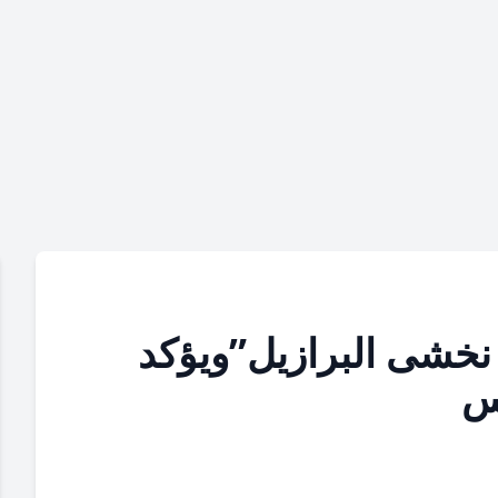
 وهبي “لا نخشى البرازيل”ويؤكد
س