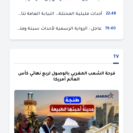
22:48
أحداث مليلية المحتلة… النيابة العامة تتابع 50 متورطا في محاولة اقتحام السياح الحدودي بتهم ثقيلة
19:40
عاجل : الرواية الرسمية لأحداث سبتة ومليلية المحتلتين (وزارة الداخلية)
TV
فرحة الشعب المغربي بالوصول لربع نهائي كأس
العالم أمريكا