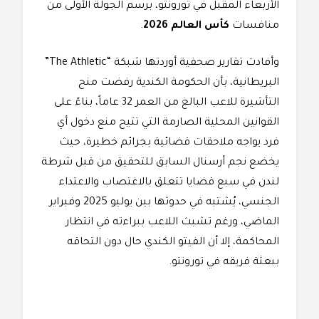
الأربعاء المقبل في تورونتو، برسم الجولة الأولى من
منافسات
كأس العالم 2026
.
​وأفادت تقارير صحفية أوردتها شبكة “The Athletic”
البريطانية، بأن الحكومة الكندية رفضت منح
التأشيرة للاعب البالغ من العمر 32 عاماً، بناءً على
القوانين المحلية الصارمة التي تتيح منع دخول أي
فرد يواجه ملاحقات قضائية بجرائم خطيرة، حيث
يخضع نجم أرسنال السابق للتحقيق من قبل شرطة
لندن في سبع قضايا تتعلق بالاغتصاب والاعتداء
الجنسي، يُشتبه في حدوثها بين يوليو 2025 وفبراير
الماضي، ورغم تشبث اللاعب ببراءته في انتظار
المحاكمة، إلا أن الفيتو الكندي حال دون التحاقه
ببعثة فريقه في تورونتو.