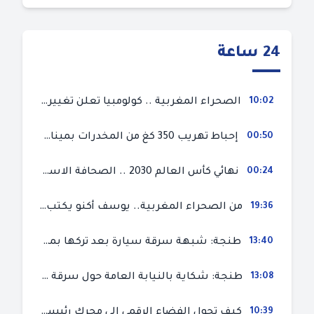
24 ساعة
10:02
الصحراء المغربية .. كولومبيا تعلن تغييرا في موقفها وتعترف بسيادة المغرب على صحرائه
00:50
إحباط تهريب 350 كغ من المخدرات بميناء طنجة المتوسط
00:24
نهائي كأس العالم 2030 .. الصحافة الاسبانية قلقة من حسم الملف لصالح المغرب و”تتهم رئيس الفيفا”
19:36
من الصحراء المغربية.. يوسف أكنو يكتب عن أزمة سبتة المحتلة ويؤكد ان الهجرة السرية ليست حلا وبناء الوطن هو الخيار الأفضل
13:40
طنجة: شبهة سرقة سيارة بعد تركها بمحل ميكانيك للإصلاح
13:08
طنجة: شكاية بالنيابة العامة حول سرقة سيارة تركها صاحبها بمحل ميكانيك للإصلاح
10:39
كيف تحول الفضاء الرقمي إلى محرك رئيسي لأحداث الهجرة في سبتة؟