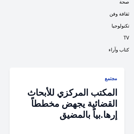
فن
ا
راء
جتمع
لمكتب المركزي للأبحاث
لقضائية يجهض مخططاً
رها.بياً بالمضيق