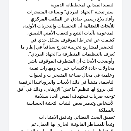
تنفيذ الميداني لمخططاته الدموية.
ستراتيجية “الجهاد الفردي” وصناعة المتفجرات
وأفاد بلاغ رسمي صادق عن
المكتب المركزي
أبحاث القضائية
أن التحقيقات والتحريات الأولية،
مدعومة بآليات التتبع والتعقب الأمني اللصيق،
شفت عن انخراط الموقوف بشكل جدي في
تحضير لمشاريع تخريبية تندرج سياقياً في إطار ما
عرف بالتنظيمات المتطرفة بـ”الجهاد الفردي”.
وأوضحت الأبحاث أن المتطرف الموقوف باشر
حاولات جادة لاكتساب خبرات ومهارات تقنية
علمية في مجال صناعة المتفجرات والعبوات
ناسفة، متبنياً في ذلك الأدبيات والبروباغندا الرقمية
تي يروج لها تنظيم “داعش” الإرهابي، وذلك في أفق
وجيه ضربات تستهدف المس الحاد بسلامة
لأشخاص وتدمير بعض البنيات التحتية الحساسة
لمملكة.
عميق البحث القضائي وتدقيق الامتدادات
تبعاً للمساطر القانونية الجاري بها العمل، تم