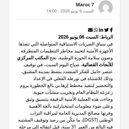
Maroc 7
السبت 6 يونيو 2026 - 14:00
رباط: السبت 06 يونيو 2026
ي سياق الضربات الاستباقية المتواصلة التي تنفذها
أجهزة الأمنية لتحييد مخاطر التنظيمات المتطرفة
صون سلامة الحوزة الوطنية، نجح
المكتب المركزي
أبحاث القضائية
، صباح اليوم السبت، في توقيف
نصر حامل للفكر المتشدد ينشط بمدينة المضيق،
لك للاشتباه في تورطه الفعلي في الإعداد
التحضير لتنفيذ مخطط إرها.بي بالغ الخطورة يروم
عزعة النظام العام وتخريب منشآت حيوية.
جاءت هذه العملية الأمنية الدقيقة بتنسيق وثيق
لى ضوء معلومات استخباراتية بالغة الأهمية
رتها مصالح المديرية العامة لمراقبة التراب
الوطني (DGST)، ما مكّن من رصد وتوقيف المشتبه
فيه البالغ من العمر 31 سنة، قبل انتقاله إلى مرحلة