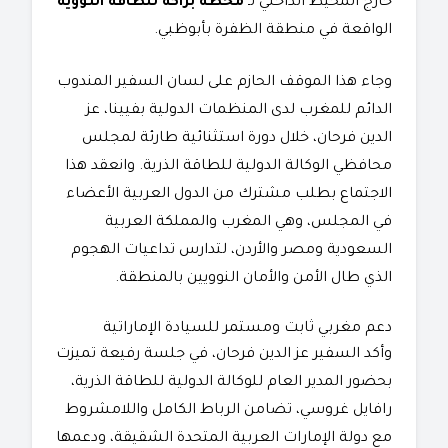
خارج المحيط الداخلي لـ
محطة براكة للطاقة النووية
الواقعة في منطقة الظفرة بأبوظبي.
​وجاء هذا الموقف الحازم على لسان السفير المندوب
الدائم للمغرب لدى المنظمات الدولية بفيينا، عز
الدين فرحان، خلال دورة استثنائية طارئة لمجلس
محافظي الوكالة الدولية للطاقة الذرية. وانعقد هذا
الاجتماع بطلب مشترك من الدول العربية الأعضاء
في المجلس، وهي المغرب والمملكة العربية
السعودية ومصر والأردن، لتدارس تداعيات الهجوم
الذي طال الأمن والأمان النوويين بالمنطقة.
​دعم مغربي ثابت ومستمر للسيادة الإماراتية
​وأكد السفير عز الدين فرحان، في جلسة رفيعة تميزت
بحضور المدير العام للوكالة الدولية للطاقة الذرية،
رافايل غروسي، تضامن الرباط الكامل واللامشروط
مع دولة الإمارات العربية المتحدة الشقيقة، ودعمها