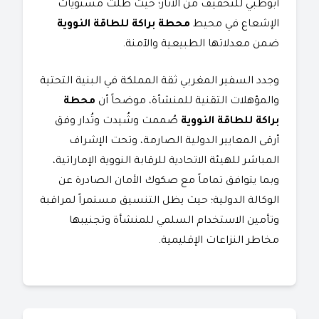
أبوظبي للتخفيف من الآثار؛ حيث ظلت مستويات
الإشعاع في محيط
محطة براكة للطاقة النووية
ضمن معدلاتها الطبيعية والآمنة.
​وجدد السفير المغربي ثقة المملكة في البنية التحتية
والمؤهلات التقنية للمنشأة، موضحاً أن
محطة
براكة للطاقة النووية
صُممت وشُيدت وتُدار وفق
أرقى المعايير الدولية الصارمة، وتحت الإشراف
المباشر للهيئة الاتحادية للرقابة النووية الإماراتية،
وبما يتوافق تماماً مع صكوك الأمان الصادرة عن
الوكالة الدولية؛ حيث يظل التنسيق مستمراً لمراقبة
وتأمين الاستخدام السلمي للمنشأة وتجنيبها
مخاطر النزاعات الإقليمية.