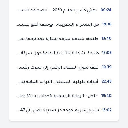
00:24
نهائي كأس العالم 2030 .. الصحافة الاسبانية قلقة من حسم الملف لصالح المغرب و”تتهم رئيس الفيفا”
19:36
من الصحراء المغربية.. يوسف أكنو يكتب عن أزمة سبتة المحتلة ويؤكد ان الهجرة السرية ليست حلا وبناء الوطن هو الخيار الأفضل
13:40
طنجة: شبهة سرقة سيارة بعد تركها بمحل ميكانيك للإصلاح
13:08
طنجة: شكاية بالنيابة العامة حول سرقة سيارة تركها صاحبها بمحل ميكانيك للإصلاح
10:39
كيف تحول الفضاء الرقمي إلى محرك رئيسي لأحداث الهجرة في سبتة؟
22:48
أحداث مليلية المحتلة… النيابة العامة تتابع 50 متورطا في محاولة اقتحام السياح الحدودي بتهم ثقيلة
19:40
عاجل : الرواية الرسمية لأحداث سبتة ومليلية المحتلتين (وزارة الداخلية)
13:02
نشرة إنذارية: موجة حر شديدة تصل إلى 47 درجة بمختلف مناطق المغرب