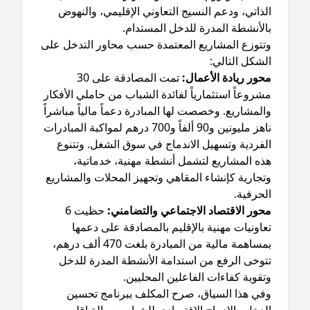
ذاتي، ودعم النسيج التعاوني الإقليمي، والنهوض
لأنشطة المدرة للدخل المستدام.
وتتوزع المشاريع المعتمدة حسب محاور التدخل على
شكل التالي:
ور ريادة الأعمال:
تمت المصادقة على 30
روعاً استثمارياً لفائدة الشباب من حاملي الأفكار
لمشاريع. وخصصت لها المبادرة دعماً مالياً مباشراً
ناهز مليونين و90 ألفاً و700 درهم لمواكبة المبادرات
لفردية وتسهيل الاندماج في سوق الشغل. وتتنوع
ذه المشاريع لتشمل أنشطة مهنية، خدماتية،
جارية كإنشاء المقاهي وتجهيز المحلات والمشاريع
حرفية.
ور الاقتصاد الاجتماعي والتضامني:
حظيت 6
اونيات مهنية بالإقليم بالمصادقة على دعمها
بمساهمة مالية من المبادرة بلغت 470 ألف درهم،
توخى الرفع من استدامة الأنشطة المدرة للدخل
قوية كفاءات الفاعلين المحليين.
وفي هذا السياق، صرح المكلف ببرنامج تحسين