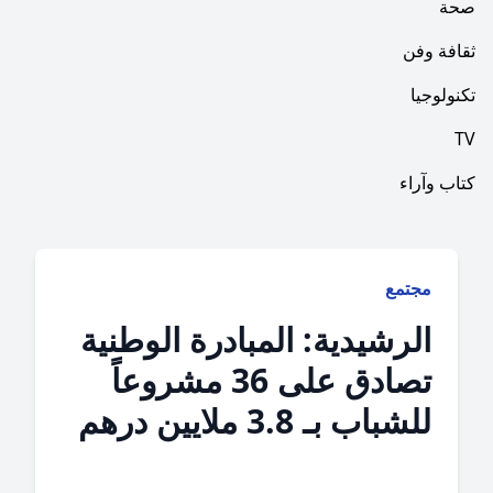
فن
ا
راء
جتمع
لرشيدية: المبادرة الوطنية
تصادق على 36 مشروعاً
شباب بـ 3.8 ملايين درهم