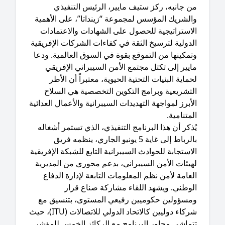
ن جانبه، ركز ستيف مايير، الرئيس التنفيذي
الشريك المؤسس لمجموعة “زينداتا”، على الأهمية
لاستراتيجية للحصول على الشهادات والاعتمادات
دولية لترسيخ الثقة في كفاءات الشركات الإفريقية
مكينها من التموقع بقوة في السوق العالمية. ودعا
يير إلى تكتل مجتمع الأمن السيبراني الإفريقي
ماية البنيات التحتية الحيوية، معتبراً أن الأطر
لتشريعية وبرامج التكوين التخصصية هي السلاح
أبرز لمواجهة التهديدات السيبرانية والأعمال العدائية
متنامية.
ُذكر أن هذا البرنامج التنفيذي، الذي تستمر أشغاله
بالرباط إلى غاية 5 يونيو الجاري، ينظمه فريق
استجابة للحوادث السيبرانية التابع للشبكة الإفريقية
هيئات الأمن السيبراني، بدعم محوري من المديرية
عامة لأمن نظم المعلومات التابعة لإدارة الدفاع
لوطني. ويشهد اللقاء مشاركة صناع قرار
مسؤولين حكوميين رفيعي المستوى، بتنسيق مع
شركاء دوليين كالاتحاد الدولي للاتصالات (ITU)، حيث
تماشى محاور البرنامج مع الركائز الخمس للمؤشر