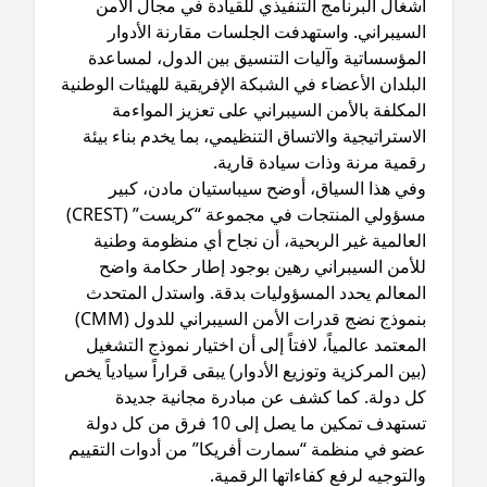
غال البرنامج التنفيذي للقيادة في مجال الأمن
سيبراني. واستهدفت الجلسات مقارنة الأدوار
لمؤسساتية وآليات التنسيق بين الدول، لمساعدة
بلدان الأعضاء في الشبكة الإفريقية للهيئات الوطنية
مكلفة بالأمن السيبراني على تعزيز المواءمة
استراتيجية والاتساق التنظيمي، بما يخدم بناء بيئة
قمية مرنة وذات سيادة قارية.
في هذا السياق، أوضح سيباستيان مادن، كبير
مسؤولي المنتجات في مجموعة “كريست” (CREST)
عالمية غير الربحية، أن نجاح أي منظومة وطنية
لأمن السيبراني رهين بوجود إطار حكامة واضح
لمعالم يحدد المسؤوليات بدقة. واستدل المتحدث
بنموذج نضج قدرات الأمن السيبراني للدول (CMM)
معتمد عالمياً، لافتاً إلى أن اختيار نموذج التشغيل
ين المركزية وتوزيع الأدوار) يبقى قراراً سيادياً يخص
ل دولة. كما كشف عن مبادرة مجانية جديدة
تستهدف تمكين ما يصل إلى 10 فرق من كل دولة
ضو في منظمة “سمارت أفريكا” من أدوات التقييم
لتوجيه لرفع كفاءاتها الرقمية.