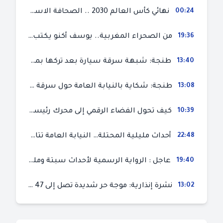
00:24
نهائي كأس العالم 2030 .. الصحافة الاسبانية قلقة من حسم الملف لصالح المغرب و”تتهم رئيس الفيفا”
19:36
من الصحراء المغربية.. يوسف أكنو يكتب عن أزمة سبتة المحتلة ويؤكد ان الهجرة السرية ليست حلا وبناء الوطن هو الخيار الأفضل
13:40
طنجة: شبهة سرقة سيارة بعد تركها بمحل ميكانيك للإصلاح
13:08
طنجة: شكاية بالنيابة العامة حول سرقة سيارة تركها صاحبها بمحل ميكانيك للإصلاح
10:39
كيف تحول الفضاء الرقمي إلى محرك رئيسي لأحداث الهجرة في سبتة؟
22:48
أحداث مليلية المحتلة… النيابة العامة تتابع 50 متورطا في محاولة اقتحام السياح الحدودي بتهم ثقيلة
19:40
عاجل : الرواية الرسمية لأحداث سبتة ومليلية المحتلتين (وزارة الداخلية)
13:02
نشرة إنذارية: موجة حر شديدة تصل إلى 47 درجة بمختلف مناطق المغرب