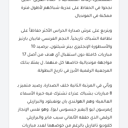
المستديرة أرقاماً استثنائية لـ “حماة العرين” الذين
نجحوا في الحفاظ على عذرية شباكهم لأطول فترة
ممكنة في المونديال.
​ويتربع على عرش صدارة الحراس الأكثر حفاظاً على
نظافة الشباك تاريخياً، النجم الفرنسي فابيان بارتيز
والأسطورة الإنجليزي بيتر شيلتون، برصيد 10
مباريات كاملة دون استقبال أي هدف من أصل 17
مواجهة مونديالية خاضها كل منهما، ل يمثلا بذلك
المرجعية الرقمية الأبرز في تاريخ البطولة.
​ويأتي في المرتبة الثانية خلف الصدارة، رصيد متميز بـ
8 مباريات بشباك عذراء تشترك فيه خيرة الأسماء
العالمية؛ وهم الهولندي يان يونغبلود والبرازيلي
إيمرسون ليو (ليفير جيسوس ليو)، وهو نفس الإنجاز
الرقمي الذي حققه الألماني سيب ماير والبرازيلي
كلاوديو تافاريل بالرغم من خوضهما لعدد مباريات