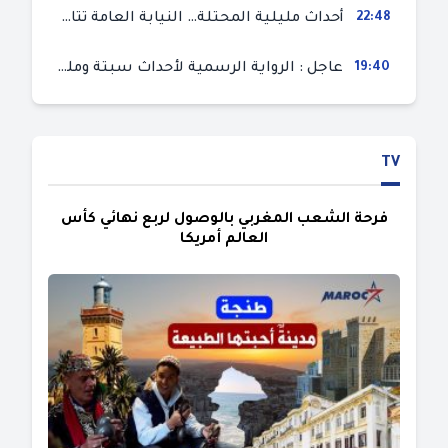
22:48
أحداث مليلية المحتلة… النيابة العامة تتابع 50 متورطا في محاولة اقتحام السياح الحدودي بتهم ثقيلة
19:40
عاجل : الرواية الرسمية لأحداث سبتة ومليلية المحتلتين (وزارة الداخلية)
TV
فرحة الشعب المغربي بالوصول لربع نهائي كأس
العالم أمريكا