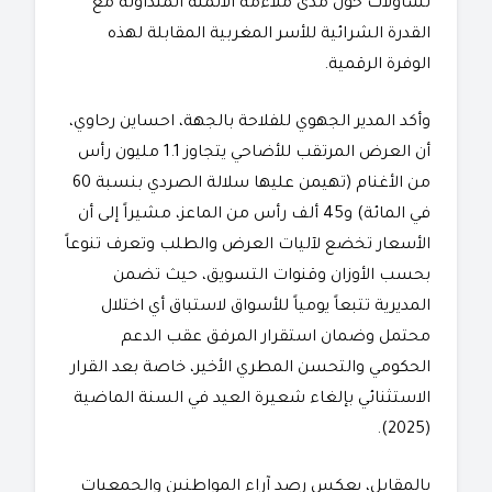
تساؤلات حول مدى ملاءمة الأثمنة المتداولة مع
القدرة الشرائية للأسر المغربية المقابلة لهذه
الوفرة الرقمية.
​وأكد المدير الجهوي للفلاحة بالجهة، احساين رحاوي،
أن العرض المرتقب للأضاحي يتجاوز 1.1 مليون رأس
من الأغنام (تهيمن عليها سلالة الصردي بنسبة 60
في المائة) و45 ألف رأس من الماعز، مشيراً إلى أن
الأسعار تخضع لآليات العرض والطلب وتعرف تنوعاً
بحسب الأوزان وقنوات التسويق، حيث تضمن
المديرية تتبعاً يومياً للأسواق لاستباق أي اختلال
محتمل وضمان استقرار المرفق عقب الدعم
الحكومي والتحسن المطري الأخير، خاصة بعد القرار
الاستثنائي بإلغاء شعيرة العيد في السنة الماضية
(2025).
​بالمقابل، يعكس رصد آراء المواطنين والجمعيات