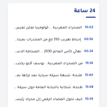
24 ساعة
10:02
الصحراء المغربية .. كولومبيا تعلن تغييرا في موقفها وتعترف بسيادة المغرب على صحرائه
00:50
إحباط تهريب 350 كغ من المخدرات بميناء طنجة المتوسط
00:24
نهائي كأس العالم 2030 .. الصحافة الاسبانية قلقة من حسم الملف لصالح المغرب و”تتهم رئيس الفيفا”
19:36
من الصحراء المغربية.. يوسف أكنو يكتب عن أزمة سبتة المحتلة ويؤكد ان الهجرة السرية ليست حلا وبناء الوطن هو الخيار الأفضل
13:40
طنجة: شبهة سرقة سيارة بعد تركها بمحل ميكانيك للإصلاح
13:08
طنجة: شكاية بالنيابة العامة حول سرقة سيارة تركها صاحبها بمحل ميكانيك للإصلاح
10:39
كيف تحول الفضاء الرقمي إلى محرك رئيسي لأحداث الهجرة في سبتة؟