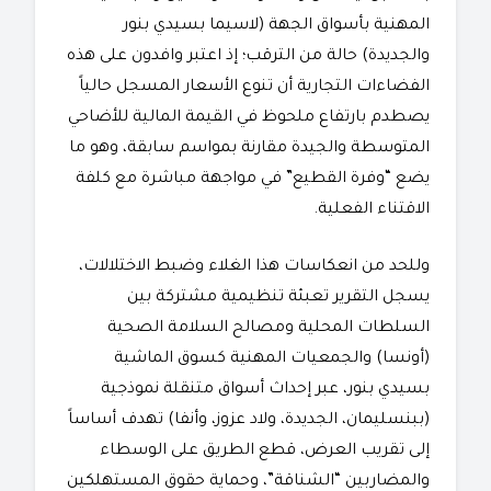
المهنية بأسواق الجهة (لاسيما بسيدي بنور
والجديدة) حالة من الترقب؛ إذ اعتبر وافدون على هذه
الفضاءات التجارية أن تنوع الأسعار المسجل حالياً
يصطدم بارتفاع ملحوظ في القيمة المالية للأضاحي
المتوسطة والجيدة مقارنة بمواسم سابقة، وهو ما
يضع “وفرة القطيع” في مواجهة مباشرة مع كلفة
الاقتناء الفعلية.
​وللحد من انعكاسات هذا الغلاء وضبط الاختلالات،
يسجل التقرير تعبئة تنظيمية مشتركة بين
السلطات المحلية ومصالح السلامة الصحية
(أونسا) والجمعيات المهنية كسوق الماشية
بسيدي بنور، عبر إحداث أسواق متنقلة نموذجية
(ببنسليمان، الجديدة، ولاد عزوز، وأنفا) تهدف أساساً
إلى تقريب العرض، قطع الطريق على الوسطاء
والمضاربين “الشناقة”، وحماية حقوق المستهلكين