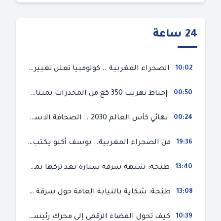
24 ساعة
10:02
الصحراء المغربية .. كولومبيا تعلن تغييرا في موقفها وتعترف بسيادة المغرب على صحرائه
00:50
إحباط تهريب 350 كغ من المخدرات بميناء طنجة المتوسط
00:24
نهائي كأس العالم 2030 .. الصحافة الاسبانية قلقة من حسم الملف لصالح المغرب و”تتهم رئيس الفيفا”
19:36
من الصحراء المغربية.. يوسف أكنو يكتب عن أزمة سبتة المحتلة ويؤكد ان الهجرة السرية ليست حلا وبناء الوطن هو الخيار الأفضل
13:40
طنجة: شبهة سرقة سيارة بعد تركها بمحل ميكانيك للإصلاح
13:08
طنجة: شكاية بالنيابة العامة حول سرقة سيارة تركها صاحبها بمحل ميكانيك للإصلاح
10:39
كيف تحول الفضاء الرقمي إلى محرك رئيسي لأحداث الهجرة في سبتة؟