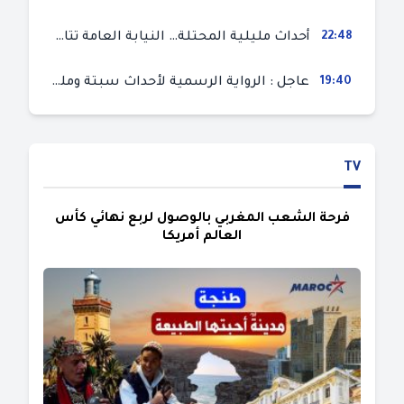
22:48
أحداث مليلية المحتلة… النيابة العامة تتابع 50 متورطا في محاولة اقتحام السياح الحدودي بتهم ثقيلة
19:40
عاجل : الرواية الرسمية لأحداث سبتة ومليلية المحتلتين (وزارة الداخلية)
TV
فرحة الشعب المغربي بالوصول لربع نهائي كأس
العالم أمريكا