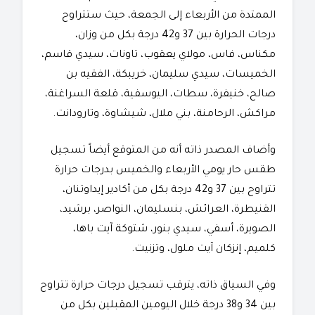
الممتدة من الأربعاء إلى الجمعة، حيث ستتراوح
درجات الحرارة بين 37 و42 درجة بكل من وزان،
مكناس، فاس، مولاي يعقوب، تاونات، سيدي قاسم،
الخميسات، سيدي سليمان، خريبكة، الفقيه بن
صالح، خنيفرة، سطات، اليوسفية، قلعة السراغنة،
مراكش، الرحامنة، بني ملال، شيشاوة، وتارودانت.
​وأضاف المصدر ذاته أنه من المتوقع أيضاً تسجيل
طقس حار يومي الأربعاء والخميس بدرجات حرارة
تتراوح بين 37 و42 درجة بكل من أكادير إيداوتنان،
القنيطرة، العرائش، بنسليمان، النواصر، برشيد،
الصويرة، أسفي، سيدي بنور، شتوكة آيت باها،
كلميم، إنزكان آيت ملول، وتزنيت.
​وفي السياق ذاته، يترقب تسجيل درجات حرارة تتراوح
بين 34 و38 درجة خلال اليومين المقبلين بكل من