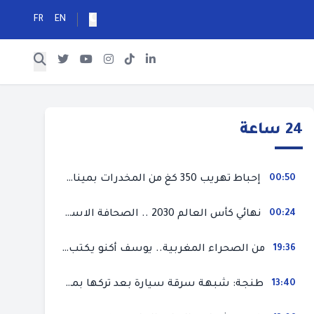
FR
EN
24 ساعة
00:50
إحباط تهريب 350 كغ من المخدرات بميناء طنجة المتوسط
00:24
نهائي كأس العالم 2030 .. الصحافة الاسبانية قلقة من حسم الملف لصالح المغرب و”تتهم رئيس الفيفا”
19:36
من الصحراء المغربية.. يوسف أكنو يكتب عن أزمة سبتة المحتلة ويؤكد ان الهجرة السرية ليست حلا وبناء الوطن هو الخيار الأفضل
13:40
طنجة: شبهة سرقة سيارة بعد تركها بمحل ميكانيك للإصلاح