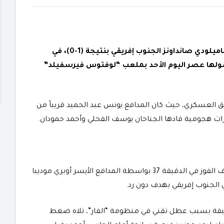
تعثر فريق الجيش الملكي لكرة القدم أمام مضيفه ماميلودي صانداونز الجنوب إفريقي بنتيجة (1-0)، في
 فصولها عصر اليوم الأحد بملعب “لوفتوس فيرسفيلد”
ريق العسكري، حيث كان المدافع يونس عبد الحميد قريباً من
ات هجومية قادها الجناحان يوسف الفحلي وأحمد حمودان.
وضد مجرى اللعب، تمكن أصحاب الأرض من خطف هدف الفوز في الدقيقة 37 بواسطة المدافع الأيسر أوبري موديبا
ي الجنوب إفريقي بهدف دون رد.
دقيقة بسبب عطل تقني في منظومة “الفار”، تلاه ضغط