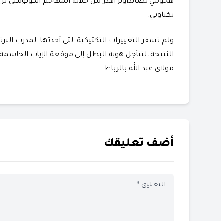
هجومي لصانداونز أهدر من خلاله المهاجم الكولومبي بر
تكناوتي.
​ولم تسفر التغييرات التكتيكية التي أحدثها المدرب ال
مولاي عبد الله بالرباط.
أضف تعليقك