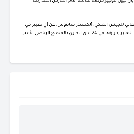
ايان ليون مونييز فرصة سانحة أمام الحارس أحمد رضا
برتغالي للجيش الملكي، ألكسندر سانتوس، عن أي تغيير في
النتيجة، لتتأجل هوية البطل إلى موقعة الإياب الحاسمة المقرر إجراؤها في 24 ماي الجاري بالمجمع الرياضي الأمير