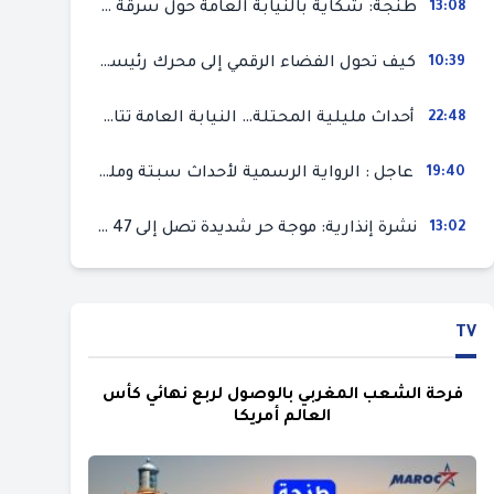
13:08
طنجة: شكاية بالنيابة العامة حول سرقة سيارة تركها صاحبها بمحل ميكانيك للإصلاح
10:39
كيف تحول الفضاء الرقمي إلى محرك رئيسي لأحداث الهجرة في سبتة؟
22:48
أحداث مليلية المحتلة… النيابة العامة تتابع 50 متورطا في محاولة اقتحام السياح الحدودي بتهم ثقيلة
19:40
عاجل : الرواية الرسمية لأحداث سبتة ومليلية المحتلتين (وزارة الداخلية)
13:02
نشرة إنذارية: موجة حر شديدة تصل إلى 47 درجة بمختلف مناطق المغرب
TV
فرحة الشعب المغربي بالوصول لربع نهائي كأس
العالم أمريكا