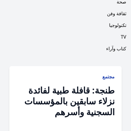
فن
ا
راء
جتمع
نجة: قافلة طبية لفائدة
زلاء سابقين بالمؤسسات
لسجنية وأسرهم