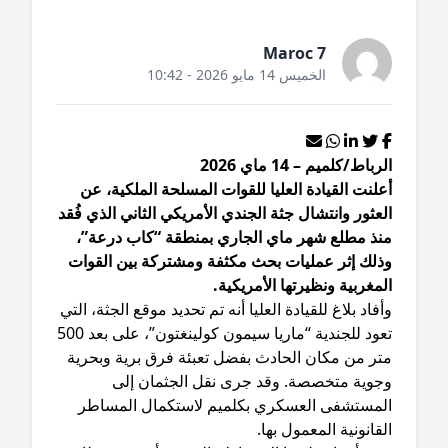
Maroc 7
الخميس 14 مايو 2026 - 10:42
رباط/كلميم – 14 ماي 2026
لنت القيادة العليا للقوات المسلحة الملكية، عن
عثور وانتشال جثة الجندي الأمريكي الثاني الذي فُقد
نذ مطلع شهر ماي الجاري بمنطقة “كاب درعة”،
ذلك إثر عمليات بحث مكثفة ومشتركة بين القوات
مغربية ونظيرتها الأمريكية.
أفاد بلاغ للقيادة العليا أنه تم تحديد موقع الجثة، التي
تعود للجندية “ماريا سيمون كولينغتون”، على بعد 500
تر من مكان الحادث بفضل تعبئة فرق برية وبحرية
جوية متخصصة. وقد جرى نقل الجثمان إلى
لمستشفى العسكري بكلميم لاستكمال المساطر
قانونية المعمول بها.