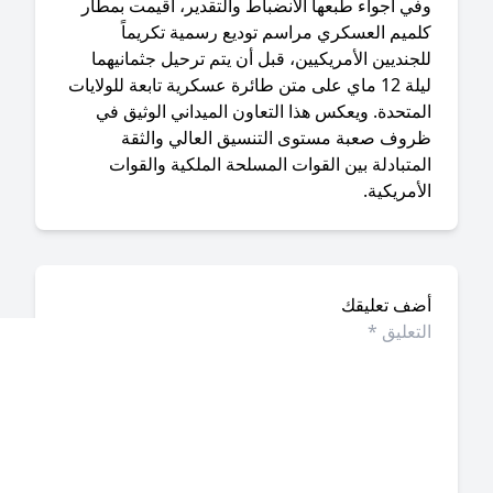
في أجواء طبعها الانضباط والتقدير، أقيمت بمطار
لميم العسكري مراسم توديع رسمية تكريماً
جنديين الأمريكيين، قبل أن يتم ترحيل جثمانيهما
ليلة 12 ماي على متن طائرة عسكرية تابعة للولايات
متحدة. ويعكس هذا التعاون الميداني الوثيق في
روف صعبة مستوى التنسيق العالي والثقة
متبادلة بين القوات المسلحة الملكية والقوات
أمريكية.
ضف تعليقك