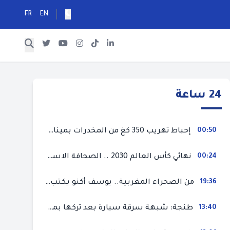
FR
EN
24 ساعة
00:50
إحباط تهريب 350 كغ من المخدرات بميناء طنجة المتوسط
00:24
نهائي كأس العالم 2030 .. الصحافة الاسبانية قلقة من حسم الملف لصالح المغرب و”تتهم رئيس الفيفا”
19:36
من الصحراء المغربية.. يوسف أكنو يكتب عن أزمة سبتة المحتلة ويؤكد ان الهجرة السرية ليست حلا وبناء الوطن هو الخيار الأفضل
13:40
طنجة: شبهة سرقة سيارة بعد تركها بمحل ميكانيك للإصلاح