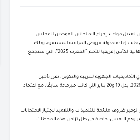
عن تعديل مواعيد إجراء الامتحانين الموحدين المحليين
إلى جانب إعادة جدولة فروض المراقبة المستمرة، وذلك
بسبب تزامن هذه الاستحقاقات التربوية مع المباراة النهائية لكأس إفريقيا للأمم “المغرب 2025”، التي ستجمع
لأكاديميات الجهوية للتربية والتكوين، تقرر تأجيل
الامتحانين الموحدين المحليين ليُجريا يومي 20 و21 يناير 2026، بدل 19 و20 يناير التي كانت مبرمجة سابقًا، مع اعتماد
توفير ظروف ملائمة للتلميذات والتلاميذ لاجتياز الامتحانات
قرارهم النفسي، خاصة في ظل تزامن هذه المحطات