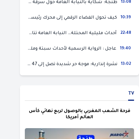
13:08
طنجة: شكاية بالنيابة العامة حول سرقة سيارة تركها صاحبها بمحل ميكانيك للإصلاح
10:39
كيف تحول الفضاء الرقمي إلى محرك رئيسي لأحداث الهجرة في سبتة؟
22:48
أحداث مليلية المحتلة… النيابة العامة تتابع 50 متورطا في محاولة اقتحام السياح الحدودي بتهم ثقيلة
19:40
عاجل : الرواية الرسمية لأحداث سبتة ومليلية المحتلتين (وزارة الداخلية)
13:02
نشرة إنذارية: موجة حر شديدة تصل إلى 47 درجة بمختلف مناطق المغرب
TV
فرحة الشعب المغربي بالوصول لربع نهائي كأس
العالم أمريكا