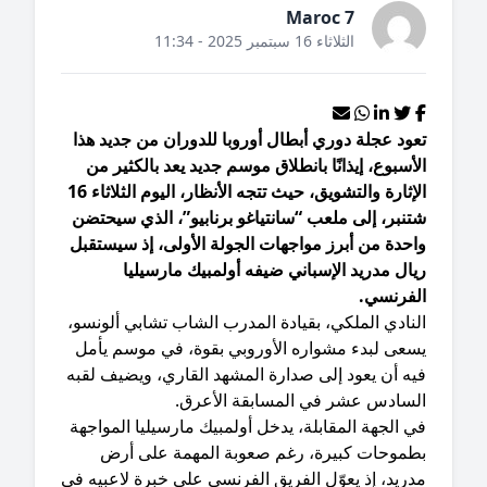
Maroc 7
الثلاثاء 16 سبتمبر 2025 - 11:34
ود عجلة دوري أبطال أوروبا للدوران من جديد هذا
أسبوع، إيذانًا بانطلاق موسم جديد يعد بالكثير من
الإثارة والتشويق، حيث تتجه الأنظار، اليوم الثلاثاء 16
نبر، إلى ملعب “سانتياغو برنابيو”، الذي سيحتضن
حدة من أبرز مواجهات الجولة الأولى، إذ سيستقبل
ال مدريد الإسباني ضيفه أولمبيك مارسيليا
لفرنسي.
نادي الملكي، بقيادة المدرب الشاب تشابي ألونسو،
سعى لبدء مشواره الأوروبي بقوة، في موسم يأمل
يه أن يعود إلى صدارة المشهد القاري، ويضيف لقبه
لسادس عشر في المسابقة الأعرق.
 الجهة المقابلة، يدخل أولمبيك مارسيليا المواجهة
طموحات كبيرة، رغم صعوبة المهمة على أرض
ريد، إذ يعوّل الفريق الفرنسي على خبرة لاعبيه في