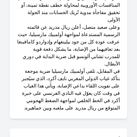
لمنافسات الأوروبية لمحاولة خطف نقطة ثمينة، أو
قيق مفاجأة مدوية تُربك الحسابات منذ الجولة
أولى.
على صعيد متصل، أعلن ريال مدريد عن قائمته
لرسمية المستدعاة لمواجهة أولمبيك مارسيليا، حيث
رفت عودة كل من جود بيلينغهام وإدواردو كامافينغا
د تعافيهما من الإصابة، ما يشكل دفعة قوية
لمدرب تشابي ألونسو قبل ضربة البداية في دوري
أبطال.
ي المقابل، تلقى أولمبيك مارسيليا ضربة موجعة
أكد غياب الدولي المغربي نايف أكرد، الذي سيُجبر
ى تفويت اللقاء بداعي الإصابة. ويأتي هذا الغياب
ي وقت كان يعوّل فيه النادي الفرنسي على خبرة
كرد في الخط الخلفي لمواجهة الضغط الهجومي
متوقع من ريال مدريد على ملعبه وبين جماهيره.