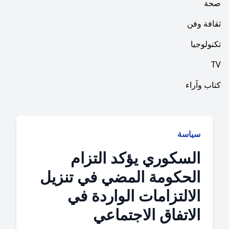
فن
ا
راء
ياسة
لسكوري يؤكد التزام
لحكومة المضي في تنزيل
لالتزامات الواردة في
لاتفاق الاجتماعي