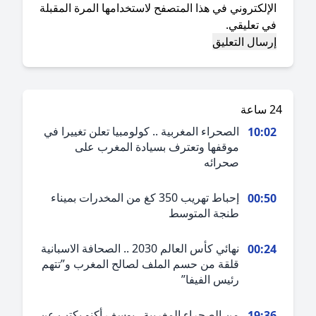
إلكتروني في هذا المتصفح لاستخدامها المرة المقبلة
ي تعليقي.
ة
الصحراء المغربية .. كولومبيا تعلن تغييرا في
10:0
موقفها وتعترف بسيادة المغرب على
صحرائه
إحباط تهريب 350 كغ من المخدرات بميناء
00:5
طنجة المتوسط
نهائي كأس العالم 2030 .. الصحافة الاسبانية
00:2
قلقة من حسم الملف لصالح المغرب و”تتهم
رئيس الفيفا”
من الصحراء المغربية.. يوسف أكنو يكتب عن
19:3