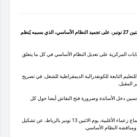
اتفقت الحكومة والنقابات، بعد اجتماع الطرفين اليوم الاثنين 27 نونبر، على تجميد النظام الأساسي، الذي بسببه يُنظم
بات المركزية على تعديل النظام الأساسي في كل ما يتعلق
تعليم التابعة للكونفدرالية الديمقراطية للشغل، في تصريح
حسين دخل الأساتذة وضرورة فتح النقاش أيضا حول كل
هذا، وكان رئيس الحكومة، عزيز أخنوش، أعلن خلال اجتماع زعماء الأغلبية، يوم الاثنين 13 نونبر بالرباط، عن تشكيل
 ومناقشة النظام الأساسي.