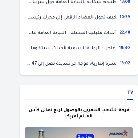
13:08
طنجة: شكاية بالنيابة العامة حول سرقة سيارة تركها صاحبها بمحل ميكانيك للإصلاح
10:39
كيف تحول الفضاء الرقمي إلى محرك رئيسي لأحداث الهجرة في سبتة؟
22:48
أحداث مليلية المحتلة… النيابة العامة تتابع 50 متورطا في محاولة اقتحام السياح الحدودي بتهم ثقيلة
19:40
عاجل : الرواية الرسمية لأحداث سبتة ومليلية المحتلتين (وزارة الداخلية)
13:02
نشرة إنذارية: موجة حر شديدة تصل إلى 47 درجة بمختلف مناطق المغرب
TV
فرحة الشعب المغربي بالوصول لربع نهائي كأس
العالم أمريكا