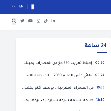
FR
EN
24 ساعة
00:50
إحباط تهريب 350 كغ من المخدرات بميناء طنجة المتوسط
00:24
نهائي كأس العالم 2030 .. الصحافة الاسبانية قلقة من حسم الملف لصالح المغرب و”تتهم رئيس الفيفا”
19:36
من الصحراء المغربية.. يوسف أكنو يكتب عن أزمة سبتة المحتلة ويؤكد ان الهجرة السرية ليست حلا وبناء الوطن هو الخيار الأفضل
13:40
طنجة: شبهة سرقة سيارة بعد تركها بمحل ميكانيك للإصلاح