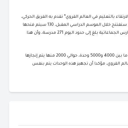
قاء بالتعليم في العالم القروي” تقدم به الفريق الحركي،
أكد السيد بنموسى أنه من بين 203 مؤسسات تعليمية ستفتتح خلال الموسم الدراسي المقبل، 130 سيتم فتحها
بالعالم القروي، مشيرا في ذات السياق إلى أن عدد المدارس الجماعاتية بلغ إلى حدود اليوم 271 مدرسة، وأن هذا
كما أشار إلى أن عدد وحدات التعليم المنجزة سنويا يبلغ ما بين 4000 و5000 وحدة، حوالي 2000 منها يتم إنجازها
الم القروي، مؤكدا أن تجهيز هذه الوحدات يتم بنفس