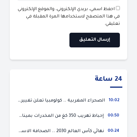
احفظ اسمي، بريدي الإلكتروني، والموقع الإلكتروني
في هذا المتصفح لاستخدامها المرة المقبلة في
تعليقي.
24 ساعة
10:02
الصحراء المغربية .. كولومبيا تعلن تغييرا في موقفها وتعترف بسيادة المغرب على صحرائه
00:50
إحباط تهريب 350 كغ من المخدرات بميناء طنجة المتوسط
00:24
نهائي كأس العالم 2030 .. الصحافة الاسبانية قلقة من حسم الملف لصالح المغرب و”تتهم رئيس الفيفا”