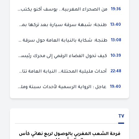
19:36
من الصحراء المغربية.. يوسف أكنو يكتب عن أزمة سبتة المحتلة ويؤكد ان الهجرة السرية ليست حلا وبناء الوطن هو الخيار الأفضل
13:40
طنجة: شبهة سرقة سيارة بعد تركها بمحل ميكانيك للإصلاح
13:08
طنجة: شكاية بالنيابة العامة حول سرقة سيارة تركها صاحبها بمحل ميكانيك للإصلاح
10:39
كيف تحول الفضاء الرقمي إلى محرك رئيسي لأحداث الهجرة في سبتة؟
22:48
أحداث مليلية المحتلة… النيابة العامة تتابع 50 متورطا في محاولة اقتحام السياح الحدودي بتهم ثقيلة
19:40
عاجل : الرواية الرسمية لأحداث سبتة ومليلية المحتلتين (وزارة الداخلية)
TV
فرحة الشعب المغربي بالوصول لربع نهائي كأس